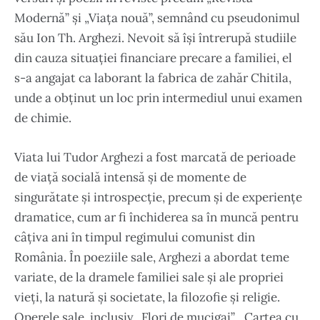
Modernă” și „Viața nouă”, semnând cu pseudonimul
său Ion Th. Arghezi. Nevoit să își întrerupă studiile
din cauza situației financiare precare a familiei, el
s-a angajat ca laborant la fabrica de zahăr Chitila,
unde a obținut un loc prin intermediul unui examen
de chimie.
Viata lui Tudor Arghezi a fost marcată de perioade
de viață socială intensă și de momente de
singurătate și introspecție, precum și de experiențe
dramatice, cum ar fi închiderea sa în muncă pentru
câțiva ani în timpul regimului comunist din
România. În poeziile sale, Arghezi a abordat teme
variate, de la dramele familiei sale și ale propriei
vieți, la natură și societate, la filozofie și religie.
Operele sale, inclusiv „Flori de mucigai”, „Cartea cu