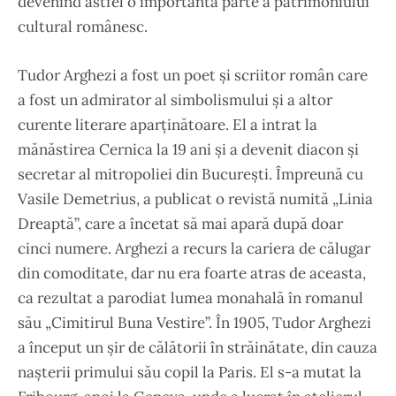
devenind astfel o importantă parte a patrimoniului
cultural românesc.
Tudor Arghezi a fost un poet și scriitor român care
a fost un admirator al simbolismului și a altor
curente literare aparținătoare. El a intrat la
mănăstirea Cernica la 19 ani și a devenit diacon și
secretar al mitropoliei din București. Împreună cu
Vasile Demetrius, a publicat o revistă numită „Linia
Dreaptă”, care a încetat să mai apară după doar
cinci numere. Arghezi a recurs la cariera de călugar
din comoditate, dar nu era foarte atras de aceasta,
ca rezultat a parodiat lumea monahală în romanul
său „Cimitirul Buna Vestire”. În 1905, Tudor Arghezi
a început un șir de călătorii în străinătate, din cauza
nașterii primului său copil la Paris. El s-a mutat la