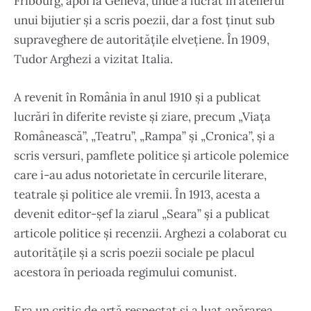
Fribourg, apoi la Geneva, unde a lucrat în atelierul
unui bijutier și a scris poezii, dar a fost ținut sub
supraveghere de autoritățile elvețiene. În 1909,
Tudor Arghezi a vizitat Italia.
A revenit în România în anul 1910 și a publicat
lucrări în diferite reviste și ziare, precum „Viața
Românească”, „Teatru”, „Rampa” și „Cronica”, și a
scris versuri, pamflete politice și articole polemice
care i-au adus notorietate în cercurile literare,
teatrale și politice ale vremii. În 1913, acesta a
devenit editor-șef la ziarul „Seara” și a publicat
articole politice și recenzii. Arghezi a colaborat cu
autoritățile și a scris poezii sociale pe placul
acestora în perioada regimului comunist.
Era un critic de artă respectat și a luat apărarea