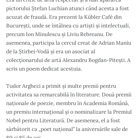
pictorului Ștefan Luchian atunci când acesta a fost
acuzat de fraudă. Era prezent la Kübler Café din
București, unde se întâlnea cu artiști și intelectuali,
precum Ion Minulescu și Liviu Rebreanu. De
asemenea, participa la cercul creat de Adrian Maniu
de la Știrbei-Vodă și era un asociat al
colecționarului de artă Alexandru Bogdan-Pitești. A
scris un poem dedicat acestuia.
Tudor Arghezi a primit și multe premii pentru
activitatea sa remarcabilă în literature. Două premii
naționale de poezie, membru în Academia Română,
un premiu internațional și o nominalizare la Premiul
Nobel pentru Literatură. De asemenea, el a fost
sărbătorit ca „poet național” la aniversările sale de
80 și 85 de ani.