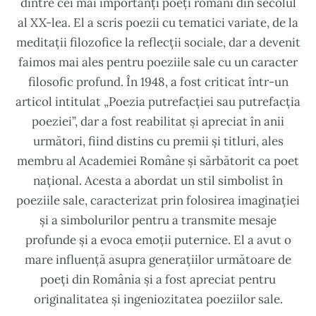
dintre cei mai importanți poeți români din secolul
al XX-lea. El a scris poezii cu tematici variate, de la
meditații filozofice la reflecții sociale, dar a devenit
faimos mai ales pentru poeziile sale cu un caracter
filosofic profund. În 1948, a fost criticat într-un
articol intitulat „Poezia putrefacției sau putrefacția
poeziei”, dar a fost reabilitat și apreciat în anii
următori, fiind distins cu premii și titluri, ales
membru al Academiei Române și sărbătorit ca poet
național. Acesta a abordat un stil simbolist în
poeziile sale, caracterizat prin folosirea imaginației
și a simbolurilor pentru a transmite mesaje
profunde și a evoca emoții puternice. El a avut o
mare influență asupra generațiilor următoare de
poeți din România și a fost apreciat pentru
originalitatea și ingeniozitatea poeziilor sale.