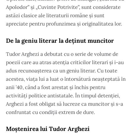
Apolodor” și „Cuvinte Potrivite”, sunt considerate
astăzi clasice ale literaturii române și sunt
apreciate pentru profunzimea și originalitatea lor.
De la geniu literar la deținut muncitor
Tudor Arghezi a debutat cu o serie de volume de
poezii care au atras atenția criticilor literari și i-au
adus recunoașterea ca un geniu literar. Cu toate
acestea, viața lui a luat o întorsătură neașteptată în
anii ’40, când a fost arestat și închis pentru
activități politice antistatale. În timpul detenției,
Arghezi a fost obligat să lucreze ca muncitor și s-a
confruntat cu condiții extrem de dure.
Moștenirea lui Tudor Arghezi