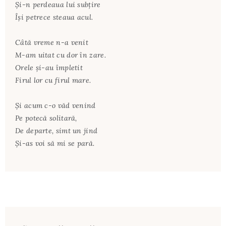
Şi-n perdeaua lui subţire
Îşi petrece steaua acul.
Câtă vreme n-a venit
M-am uitat cu dor în zare.
Orele şi-au împletit
Firul lor cu firul mare.
Şi acum c-o văd venind
Pe potecă solitară,
De departe, simt un jind
Şi-as voi să mi se pară.