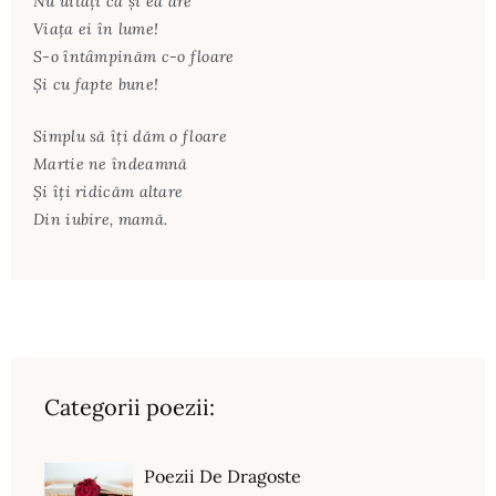
Nu uitaţi că şi ea are
Viaţa ei în lume!
S-o întâmpinăm c-o floare
Şi cu fapte bune!
Simplu să îţi dăm o floare
Martie ne îndeamnă
Şi îţi ridicăm altare
Din iubire, mamă.
Categorii poezii:
Poezii De Dragoste