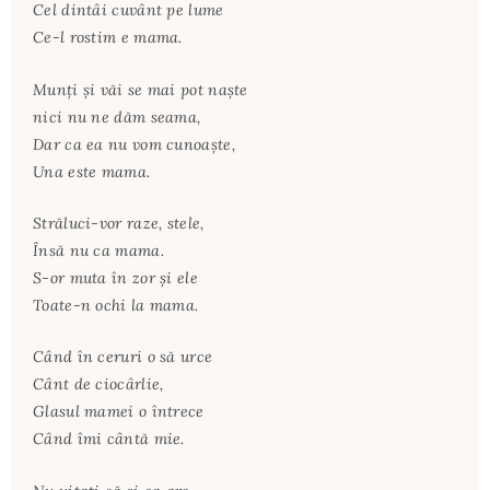
Cel dintâi cuvânt pe lume
Ce-l rostim e mama.
Munţi şi văi se mai pot naşte
nici nu ne dăm seama,
Dar ca ea nu vom cunoaşte,
Una este mama.
Străluci-vor raze, stele,
Însă nu ca mama.
S-or muta în zor şi ele
Toate-n ochi la mama.
Când în ceruri o să urce
Cânt de ciocârlie,
Glasul mamei o întrece
Când îmi cântă mie.