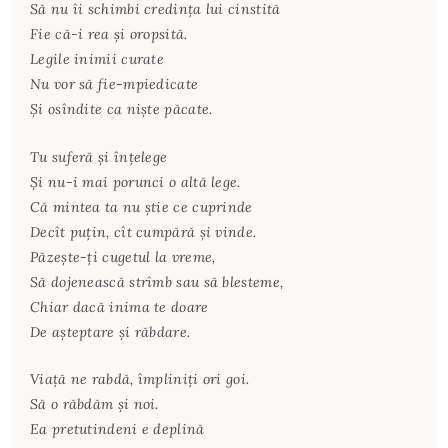
Să nu îi schimbi credința lui cinstită
Fie că-i rea și oropsită.
Legile inimii curate
Nu vor să fie-mpiedicate
Și osîndite ca niște păcate.
Tu suferă și înțelege
Și nu-i mai porunci o altă lege.
Că mintea ta nu știe ce cuprinde
Decît puțin, cît cumpără și vinde.
Păzește-ți cugetul la vreme,
Să dojenească strîmb sau să blesteme,
Chiar dacă inima te doare
De așteptare și răbdare.
Viață ne rabdă, împliniți ori goi.
Să o răbdăm și noi.
Ea pretutindeni e deplină