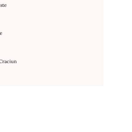
ste
te
Craciun