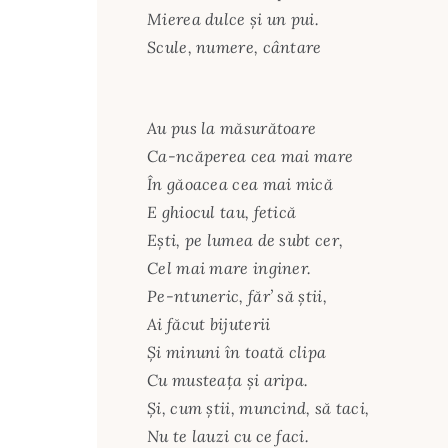
Mierea dulce şi un pui.
Scule, numere, cântare
Au pus la măsurătoare
Ca-ncăperea cea mai mare
În găoacea cea mai mică
E ghiocul tau, fetică
Eşti, pe lumea de subt cer,
Cel mai mare inginer.
Pe-ntuneric, făr’ să ştii,
Ai făcut bijuterii
Şi minuni în toată clipa
Cu musteaţa şi aripa.
Şi, cum ştii, muncind, să taci,
Nu te lauzi cu ce faci.