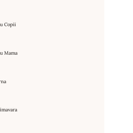
ru Copii
tru Mama
rna
rimavara