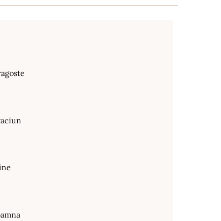
ragoste
raciun
ine
oamna