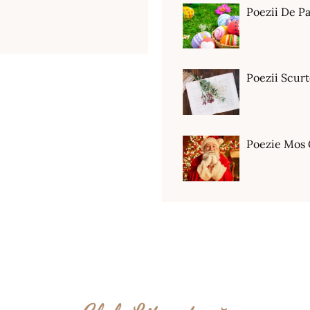
Poezii De Pa
Poezii Scur
Poezie Mos 