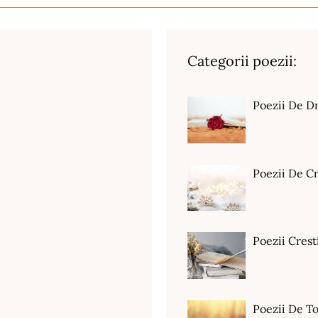
Categorii poezii:
Poezii De D
Poezii De C
Poezii Crest
Poezii De T