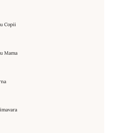
ru Copii
tru Mama
rna
rimavara