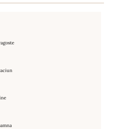
ragoste
raciun
ine
oamna