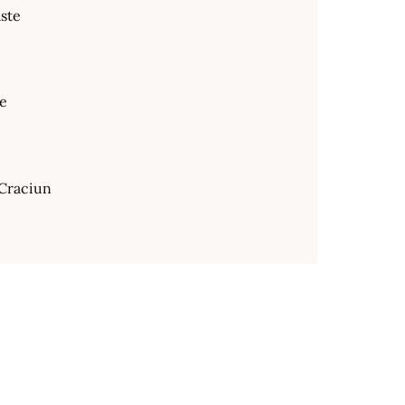
ste
te
Craciun