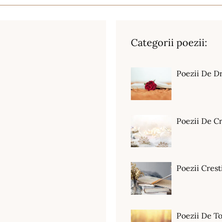
Categorii poezii:
Poezii De D
Poezii De C
Poezii Crest
Poezii De T