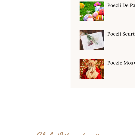
Poezii De Pa
Poezii Scur
Poezie Mos 