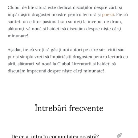
Clubul de literatură este dedicat discuțiilor despre cărți și
împărtășirii dragostei noastre pentru lectură și
poezii
. Fie că
sunteți un cititor pasionat sau sunteți la început de drum,
alăturați-vă nouă și haideți să discutăm despre niște cărți
minunate!
Așadar, fie că vreți să găsiți noi autori pe care să-i citiți sau
pur și simplu vreți să împărtășiți dragostea pentru lectură cu
alții, alăturați-vă nouă la Clubul Literaturii și haideți să
discutăm împreună despre niște cărți minunate!
Întrebări frecvente
De ce ai intra în comunitatea noastră?