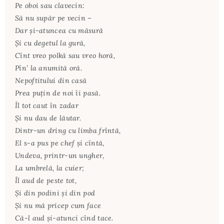
Pe oboi sau clavecin:
Să nu supăr pe vecin –
Dar şi-atuncea cu măsură
Şi cu degetul la gură,
Cînt vreo polkă sau vreo horă,
Pîn’ la anumită oră.
Nepoftitului din casă
Prea puţin de noi îi pasă.
Îl tot caut în zadar
Şi nu dau de lăutar.
Dintr-un dring cu limba frîntă,
El s-a pus pe chef şi cîntă,
Undeva, printr-un ungher,
La umbrelă, la cuier;
Îl aud de peste tot,
Şi din podini şi din pod
Şi nu mă pricep cum face
Că-l aud şi-atunci cînd tace.