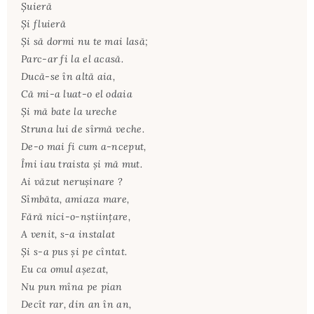
Şuieră
Şi fluieră
Şi să dormi nu te mai lasă;
Parc-ar fi la el acasă.
Ducă-se în altă aia,
Că mi-a luat-o el odaia
Şi mă bate la ureche
Struna lui de sîrmă veche.
De-o mai fi cum a-nceput,
Îmi iau traista şi mă mut.
Ai văzut neruşinare ?
Sîmbăta, amiaza mare,
Fără nici-o-nştiinţare,
A venit, s-a instalat
Şi s-a pus şi pe cîntat.
Eu ca omul aşezat,
Nu pun mîna pe pian
Decît rar, din an în an,