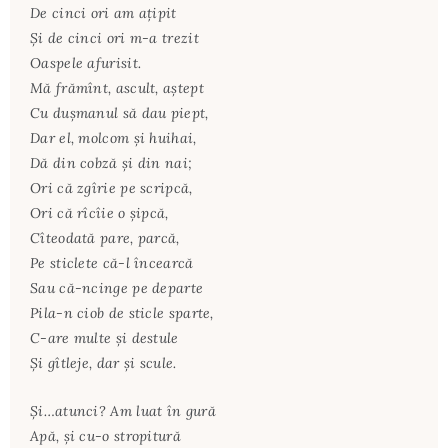
De cinci ori am aţipit
Şi de cinci ori m-a trezit
Oaspele afurisit.
Mă frămînt, ascult, aştept
Cu duşmanul să dau piept,
Dar el, molcom şi huihai,
Dă din cobză şi din nai;
Ori că zgîrie pe scripcă,
Ori că rîcîie o şipcă,
Cîteodată pare, parcă,
Pe sticlete că-l încearcă
Sau că-ncinge pe departe
Pila-n ciob de sticle sparte,
C-are multe şi destule
Şi gîtleje, dar şi scule.
Şi…atunci? Am luat în gură
Apă, şi cu-o stropitură