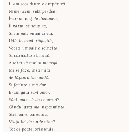
L-am scos dintr-o crăpătură.
Nimerisem, subt perdea,
Într-un colţ de duşumea,
Îl văzui, se scutura,
Şi nu mai putea cînta.
Udă, leoarcă, răguşită,
Vocea-i moale e scîncită,
Şi caricatura bearcă
A uitat să mai şi meargă,
Mi se face, însă milă
de făptura lui umilă.
Suferinţele mă dor.
Eram gata să-l omor.
Să-l omor că de ce cîntă?
Gîndul asta mă-nspăimîntă.
Ştie, oare, oarecine,
Viaţa lui de unde vine?
Tot ce poate, orişiunde,