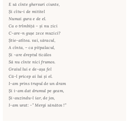
E să cînte ghersuri ciunte,
Şi cîtu-i de mititel
Numai gura e de el.
Ca o trîmbiţă – şi nu zici
C-are-n guşe zece muzici?
Ştie-atîtea. vai, săracul,
A cînta, – ca pitpalacul,
Şi -are dreptul ticălos
Să nu cînte nici frumos.
Graiul lui e de-aşa fel
Că-l pricep ai lui şi el.
I-am prins trupul de un dram
Şi i-am dat drumul pe geam,
Şi-auzindu-l iar, de jos,
I-am urat: -” Mergi sănătos !”