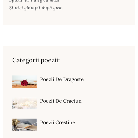
Spicul nu-l aleg cu must
Și nici ghimpii după gust.
Categorii poezii:
Poezii De Dragoste
Poezii De Craciun
Poezii Crestine