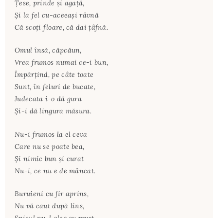
Țese, prinde și agață,
Și la fel cu-aceeași râvnă
Că scoți floare, că dai țâfnă.
Omul însă, căpcăun,
Vrea frumos numai ce-i bun,
Împărțind, pe câte toate
Sunt, în feluri de bucate,
Judecata i-o dă gura
Și-i dă lingura măsura.
Nu-i frumos la el ceva
Care nu se poate bea,
Și nimic bun și curat
Nu-i, ce nu e de mâncat.
Buruieni cu fir aprins,
Nu vă caut după lins,