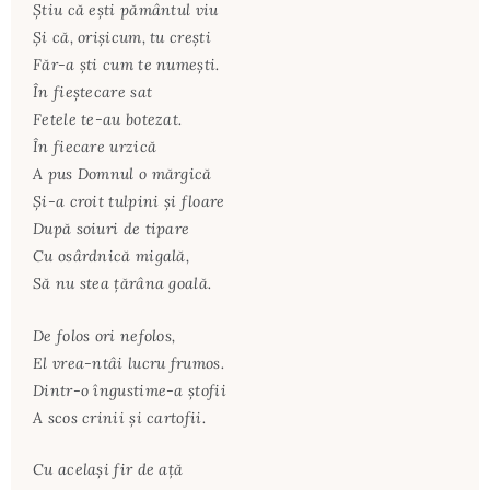
Știu că ești pământul viu
Și că, orișicum, tu crești
Făr-a ști cum te numești.
În fieștecare sat
Fetele te-au botezat.
În fiecare urzică
A pus Domnul o mărgică
Și-a croit tulpini și floare
După soiuri de tipare
Cu osârdnică migală,
Să nu stea țărâna goală.
De folos ori nefolos,
El vrea-ntâi lucru frumos.
Dintr-o îngustime-a ștofii
A scos crinii și cartofii.
Cu același fir de ață