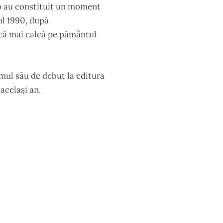
olo au constituit un moment
ul 1990, după
 că mai calcă pe pământul
lumul său de debut la editura
 același an.