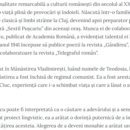
alitate remarcabilă a culturii românești din secolul al XX-
 viață plină de provocări și îndoieli. Născută într-o famili
 clasică și limbi străine la Cluj, devenind apoi preparator 
ară „Sextil Pușcariu” din aceeași oraș. Munca ei de colabor
iu, publicat de Academia Română, a evidențiat talentul ei l
n anul 1941 începuse să publice poezii la revista „Gândirea”
 colaboratoare la revista „Telegraful român”.
rat în Mănăstirea Vladimirești, luând numele de Teodosia, 
tirea a fost închisă de regimul comunist. Ea a fost aresta
Ciuc, experiență care i-a schimbat viața și care a lăsat 
cu poate fi interpretată ca o căutare a adevărului și a sensu
t proiect lingvistic, ea a arătat o dorință puternică de a î
tățirea acesteia. Alegerea de a deveni monahie a arătat u