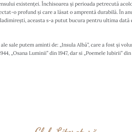
sensului existenței. Închisoarea și perioada petrecută ac
afectat-o profund și care a lăsat o amprentă durabilă.
În an
ladimirești, aceasta s-a putut bucura pentru ultima dată
 ale sale putem aminti de: „Insula Albă”, care a fost și vo
1944, „Osana Luminii” din 1947, dar si „Poemele Iubirii” din