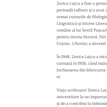
Zorica Lațcu a fost o person
perioadă tulbure și a avut o
urmat cursurile de filologie
Lingvistică și Istorie Liter
române al lui Sextil Pușcar
pentru istoria literară. Di
Crainic. Ulterior, a devenit
În 1948, Zorica Lațcu a int
curmată în 1956, când mănăs
închisoarea din Miercurea 
ei.
Viața scriitoarei Zorica Laț
universitare la un importan
și de a contribui la îmbună