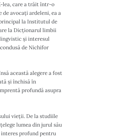
lea, care a trăit într-o
e de avocați ardeleni, ea a
principal la Institutul de
are la Dicționarul limbii
ingvistic și interesul
, condusă de Nichifor
însă această alegere a fost
tă și închisă în
o amprentă profundă asupra
lui vieții. De la studiile
nțelege lumea din jurul său
n interes profund pentru