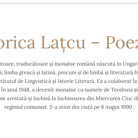
orica Lațcu – Poez
iitoare, traducătoare și monahie română născută în Ungari
că, limba greacă și latină, precum și de limbă și literatură f
titutul de Lingvistică și Istorie Literară. Ea a colaborat 
u. În anul 1948, a devenit monahie cu numele de Teodosia și
fost arestată și închisă la închisoarea din Miercurea Ciuc d
regimul comunist. S-a stins din viață pe 8 Augut 1990.