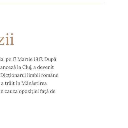
ii
a, pe 17 Martie 1917. După
ranceză la Cluj, a devenit
la Dicționarul limbii române
 a trăit în Mănăstirea
in cauza opoziției față de