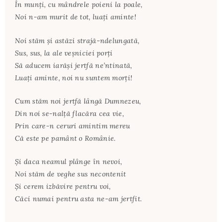
În munți, cu mândrele poieni la poale,
Noi n-am murit de tot, luați aminte!
Noi stăm și astăzi strajă-ndelungată,
Sus, sus, la ale veșniciei porți
Să aducem iarăși jertfă ne’ntinată,
Luați aminte, noi nu suntem morți!
Cum stăm noi jertfă lângă Dumnezeu,
Din noi se-nalță flacăra cea vie,
Prin care-n ceruri amintim mereu
Că este pe pamânt o Românie.
Și daca neamul plânge în nevoi,
Noi stăm de veghe sus necontenit
Și cerem izbăvire pentru voi,
Căci numai pentru asta ne-am jertfit.