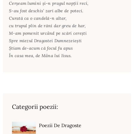
Cerșeam lumini și-n pragul nopții reci,
S-au fost deschis’ zari albe de poteci.
Curată ca o candelă-n altar,
cu trupul plin de răni dar greu de har,
M-am pomenit urcând pe scări cerești
Spre miezul Dragostei Dumnezeiești
Știam de-acum că focul fu apus
În casa mea, de Mâna lui Iisus.
Categorii poezii:
Poezii De Dragoste