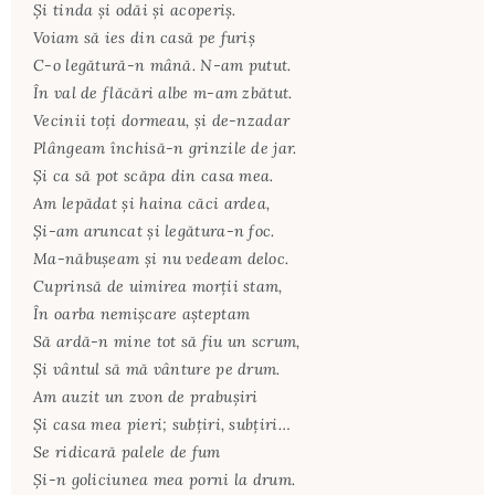
Și tinda și odăi și acoperiș.
Voiam să ies din casă pe furiș
C-o legătură-n mână. N-am putut.
În val de flăcări albe m-am zbătut.
Vecinii toți dormeau, și de-nzadar
Plângeam închisă-n grinzile de jar.
Și ca să pot scăpa din casa mea.
Am lepădat și haina căci ardea,
Și-am aruncat și legătura-n foc.
Ma-năbușeam și nu vedeam deloc.
Cuprinsă de uimirea morții stam,
În oarba nemișcare așteptam
Să ardă-n mine tot să fiu un scrum,
Și vântul să mă vânture pe drum.
Am auzit un zvon de prabușiri
Și casa mea pieri; subțiri, subțiri…
Se ridicară palele de fum
Și-n goliciunea mea porni la drum.