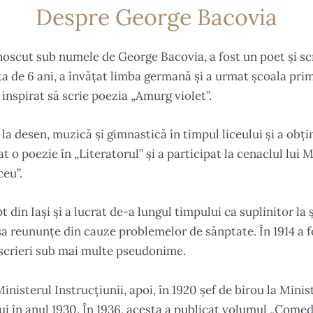
Despre George Bacovia
oscut sub numele de George Bacovia, a fost un poet și sc
a de 6 ani, a învățat limba germană și a urmat școala pri
 inspirat să scrie poezia „Amurg violet”.
 la desen, muzică și gimnastică în timpul liceului și a obț
 o poezie în „Literatorul” și a participat la cenaclul lui 
ceu”.
din Iași și a lucrat de-a lungul timpului ca suplinitor la ș
 sa reununțe din cauze problemelor de sănptate. În 1914 a f
t scrieri sub mai multe pseudonime.
Ministerul Instrucțiunii, apoi, în 1920 șef de birou la Minis
i în anul 1930. În 1936, acesta a publicat volumul „Comedii