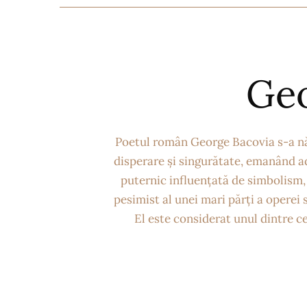
Geo
Poetul român George Bacovia s-a năs
disperare și singurătate, emanând ad
puternic influențată de simbolism, 
pesimist al unei mari părți a operei
El este considerat unul dintre ce