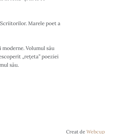
Scriitorilor. Marele poet a
iei moderne. Volumul său
escoperit „rețeta” poeziei
smul său.
Creat de
Webcup