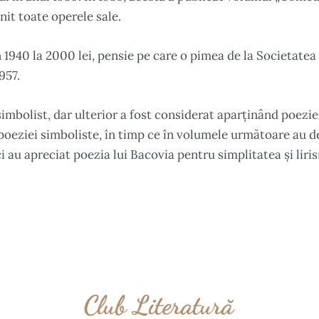
it toate operele sale.
n 1940 la 2000 lei, pensie pe care o pimea de la Societatea 
957.
simbolist, dar ulterior a fost considerat aparținând poez
poeziei simboliste, în timp ce în volumele următoare au d
i au apreciat poezia lui Bacovia pentru simplitatea și liri