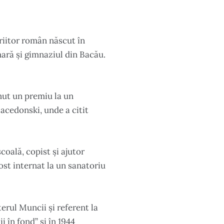
riitor român născut în
mară și gimnaziul din Bacău.
inut un premiu la un
Macedonski, unde a citit
coală, copist și ajutor
ost internat la un sanatoriu
terul Muncii și referent la
 în fond” și în 1944