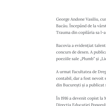
George Andone Vasiliu, cun
Bacău. Începând de la vârst
Trauma din copilăria sa l-a
Bacovia a evidențiat talent
concurs de desen. A publicat
poeziile sale „Plumb” și „Li
A urmat Facultatea de Drept 
contabil, dar a fost nevoit
din București și a publica
În 1916 a devenit copist la 
Direcția Educației Poporulu