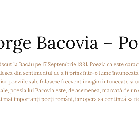
rge Bacovia – Po
cut la Bacău pe 17 Septembrie 1881. Poezia sa este cara
esea din sentimentul de a fi prins într-o lume întunecată 
iar poeziile sale folosesc frecvent imagini întunecate și u
 sale, poezia lui Bacovia este, de asemenea, marcată de un
i mai importanți poeți români, iar opera sa continuă să fie 