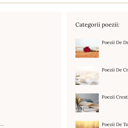
Categorii poezii:
Poezii De D
Poezii De C
Poezii Crest
c…
Poezii De T