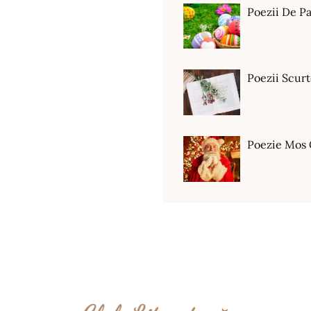
Poezii De Pa
Poezii Scur
Poezie Mos 