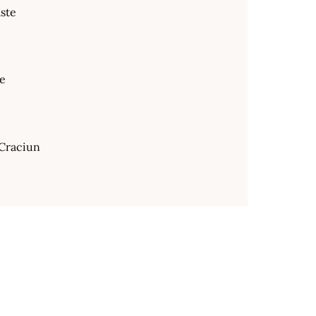
ste
te
Craciun