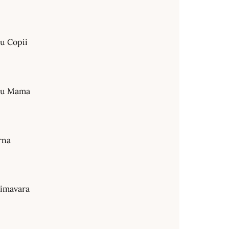
ru Copii
tru Mama
rna
rimavara