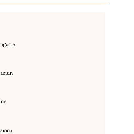
ragoste
raciun
ine
oamna