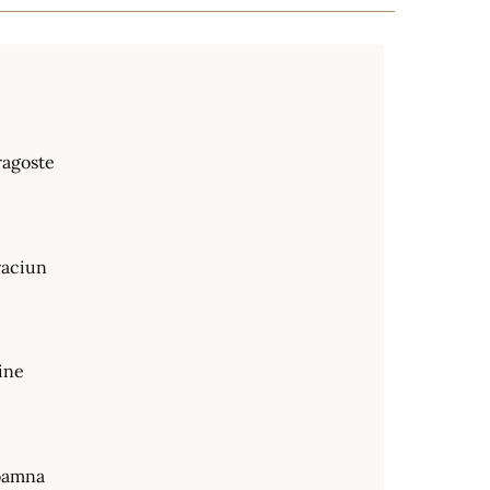
ragoste
raciun
ine
oamna