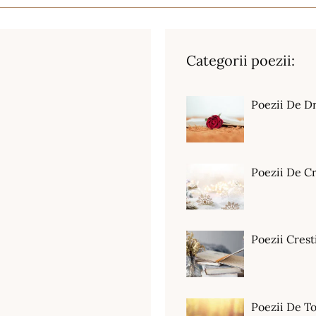
Categorii poezii:
Poezii De D
Poezii De C
Poezii Crest
Poezii De T