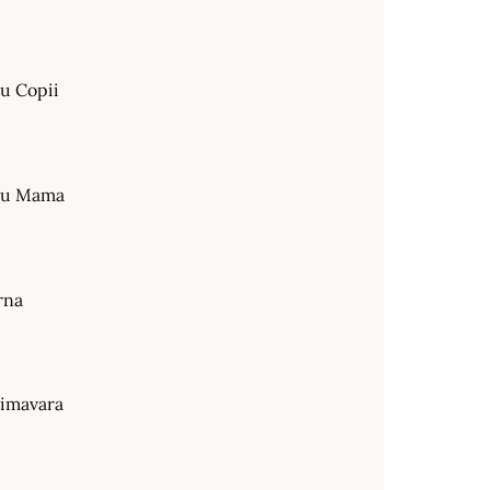
ru Copii
tru Mama
rna
rimavara