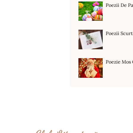
Poezii De Pa
Poezii Scur
Poezie Mos 