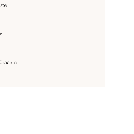
ste
te
Craciun