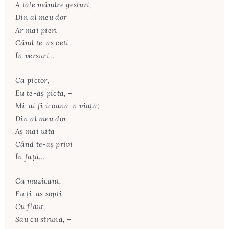
A tale mândre gesturi, –
Din al meu dor
Ar mai pieri
Când te-aş ceti
În versuri…
Ca pictor,
Eu te-aş picta, –
Mi-ai fi icoană-n viaţă;
Din al meu dor
Aş mai uita
Când te-aş privi
În faţă…
Ca muzicant,
Eu ţi-aş şopti
Cu flaut,
Sau cu struna, –