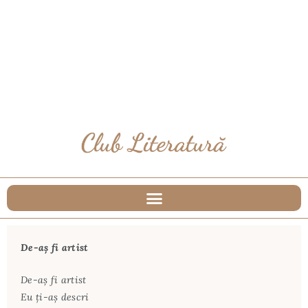
De-aș fi artist
De-aş fi artist
Eu ţi-aş descri