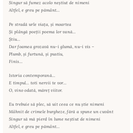
Singur să fumez acolo neștiut de nimeni
Altfel, e greu pe pământ…
Pe stradă urle viața, și moartea
Și plângă poeții poema lor vană…
Știu…
Dar foamea grozavă nu-i glumă, nu-i vis –
Plumb, și furtună, și pustiu,
Finis…
Istoria contemporană…
E timpul… toti nervii te vor…
O, vino odată, măreț viitor.
Eu trebuie să plec, să uit ceea ce nu știe nimeni
Mâhnit de crimele burgheze, fără a spune un cuvânt
Singur să mă pierd în lume neștiut de nimeni
Altfel, e greu pe pământ…