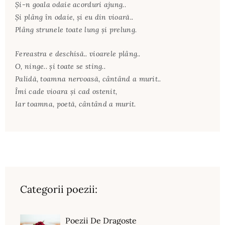
Şi-n goala odaie acorduri ajung..
Şi plâng în odaie, şi eu din vioară..
Plâng strunele toate lung şi prelung.
Fereastra e deschisă.. vioarele plâng..
O, ninge.. şi toate se sting..
Palidă, toamna nervoasă, cântând a murit..
Îmi cade vioara şi cad ostenit,
Iar toamna, poetă, cântând a murit.
Categorii poezii:
Poezii De Dragoste