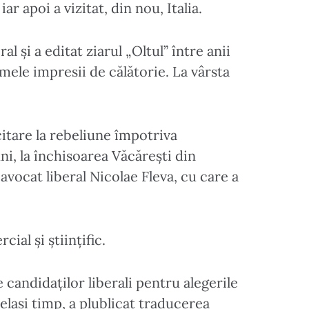
r apoi a vizitat, din nou, Italia.
 și a editat ziarul „Oltul” între anii
imele impresii de călătorie. La vârsta
citare la rebeliune împotriva
ni, la închisoarea Văcărești din
avocat liberal Nicolae Fleva, cu care a
cial și științific.
e candidaților liberali pentru alegerile
celași timp, a plublicat traducerea