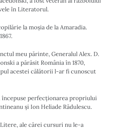
acedonski, a fost veteran al războiului
vele în Literatorul.
copilărie la moșia de la Amaradia.
1867.
nctul meu părinte, Generalul Alex. D.
onski a părăsit România în 1870,
pul acestei călătorii l-ar fi cunoscut
n începuse perfecționarea propriului
intineanu și Ion Heliade Rădulescu.
Litere, ale cărei cursuri nu le-a