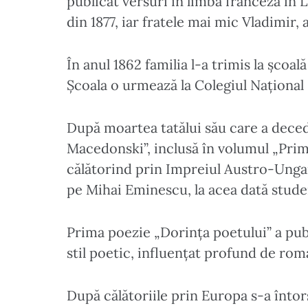
publicat versuri în limba franceză în 
din 1877, iar fratele mai mic Vladimir, a
În anul 1862 familia l-a trimis la școa
Școala o urmează la Colegiul Național „
După moartea tatălui său care a deced
Macedonski”, inclusă în volumul „Prim
călătorind prin Impreiul Austro-Ungar ș
pe Mihai Eminescu, la acea dată studen
Prima poezie „Dorința poetului” a pub
stil poetic, influențat profund de rom
După călătoriile prin Europa s-a întors