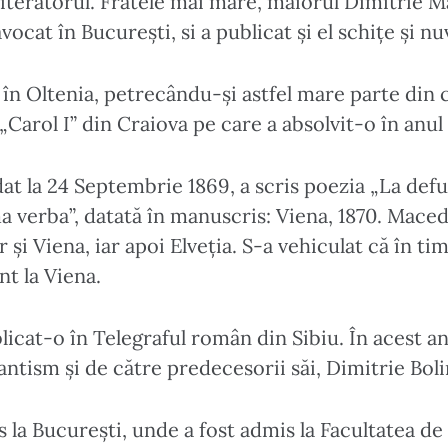
Literatorul. Fratele mai mare, maiorul Dimitrie M
vocat în București, si a publicat și el schițe și nu
lă în Oltenia, petrecându-și astfel mare parte din 
Carol I” din Craiova pe care a absolvit-o în anul 
at la 24 Septembrie 1869, a scris poezia „La defu
a verba”, datată în manuscris: Viena, 1870. Maced
i Viena, iar apoi Elveția. S-a vehiculat că în tim
t la Viena.
licat-o în Telegraful român din Sibiu. În acest a
antism și de către predecesorii săi, Dimitrie Bol
 la București, unde a fost admis la Facultatea de 