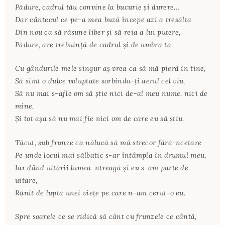
Pădure, cadrul tău convine la bucurie şi durere…
Dar cântecul ce pe-a mea buză începe azi a tresălta
Din nou ca să răsune liber şi să reia a lui putere,
Pădure, are trebuinţă de cadrul şi de umbra ta.
Cu gândurile mele singur aş vrea ca să mă pierd în tine,
Să simt o dulce voluptate sorbindu-ţi aerul cel viu,
Să nu mai s-afle om să ştie nici de-al meu nume, nici de
mine,
Şi tot aşa să nu mai fie nici om de care eu să ştiu.
Tăcut, sub frunze ca nălucă să mă strecor fără-ncetare
Pe unde locul mai sălbatic s-ar întâmpla în drumul meu,
Iar dând uitării lumea-ntreagă şi eu s-am parte de
uitare,
Rănit de lupta unei vieţe pe care n-am cerut-o eu.
Spre soarele ce se ridică să cânt cu frunzele ce cântă,