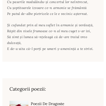
Cu paserile modulându-şi concertul lor neîntrecut,
Cu şoptitoarele izvoare ce-n armonie se frământă
Pe patul de-albe pietricele ce le e vecinic aşternut.
Şi cufundat prin al meu suflet în armonie şi verdeaţă,
Răpit din visele frumoase ce-n al meu cuget s-ar ivi,
Să simt şi lumea să-nţeleagă că de-are traiul vreo
dulceaţă,
E de-a uita că-l porţi pe umeri ş-ameninţă a te strivi.
Categorii poezii:
Poezii De Dragoste