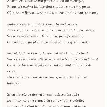
A veacurilor dispărute povestea cea de bărbăţie,
El, ce sub umbra lui bătrână s-adăpostească a putut
Câte-un Mihai al ţării noastre, trăit şi mort necunoscut.
Pădure, cine nu iubeşte suava ta melancolie,
Tu ce ridici spre ceruri braţe visându-ţi dulcea poezie,
Şi care om venind în tine nu se pricepe înălţat,
Cu rănile în piept închise, cu doru-n suflet alinat?
Poetul dacă se aşează la vreo răspânt’e cu fântână
Vorbeşte cu izvoru-albastru de-a codrului frumoasă zână,
Ce se tot face nevăzută de când nu sunt nici fraţi de
cruci,
Nici verzişori frumoşi ca zmeii, nici poteră şi nici
haiduci.
Şi cântecele ce deşiră îi sunt adesea însoţite
De milioanele de frunze în soare-apune poleite,
Iar apa alergând la vale, cu un murmur nedefinit