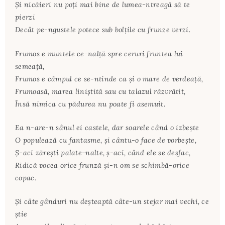
Şi nicăieri nu poţi mai bine de lumea-ntreagă să te
pierzi
Decât pe-ngustele potece sub bolţile cu frunze verzi.
Frumos e muntele ce-nalţă spre ceruri fruntea lui
semeaţă,
Frumos e câmpul ce se-ntinde ca şi o mare de verdeaţă,
Frumoasă, marea liniştită sau cu talazul răzvrătit,
Însă nimica cu pădurea nu poate fi asemuit.
Ea n-are-n sânul ei castele, dar soarele când o izbeşte
O populează cu fantasme, şi cântu-o face de vorbeşte,
Ş-aci zăreşti palate-nalte, ş-aci, când ele se desfac,
Ridică vocea orice frunză şi-n om se schimbă-orice
copac.
Şi câte gânduri nu deşteaptă câte-un stejar mai vechi, ce
ştie