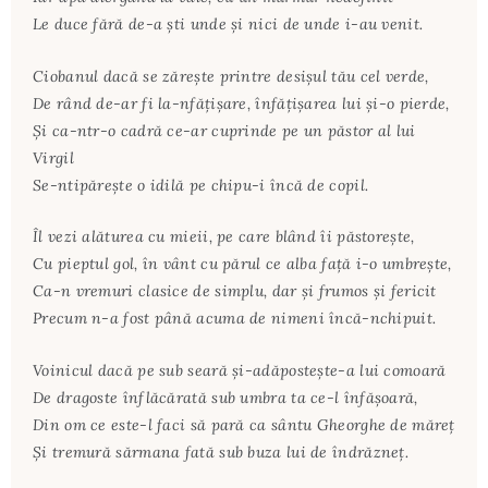
Le duce fără de-a şti unde şi nici de unde i-au venit.
Ciobanul dacă se zăreşte printre desişul tău cel verde,
De rând de-ar fi la-nfăţişare, înfăţişarea lui şi-o pierde,
Şi ca-ntr-o cadră ce-ar cuprinde pe un păstor al lui
Virgil
Se-ntipăreşte o idilă pe chipu-i încă de copil.
Îl vezi alăturea cu mieii, pe care blând îi păstoreşte,
Cu pieptul gol, în vânt cu părul ce alba faţă i-o umbreşte,
Ca-n vremuri clasice de simplu, dar şi frumos şi fericit
Precum n-a fost până acuma de nimeni încă-nchipuit.
Voinicul dacă pe sub seară şi-adăposteşte-a lui comoară
De dragoste înflăcărată sub umbra ta ce-l înfăşoară,
Din om ce este-l faci să pară ca sântu Gheorghe de măreţ
Şi tremură sărmana fată sub buza lui de îndrăzneţ.