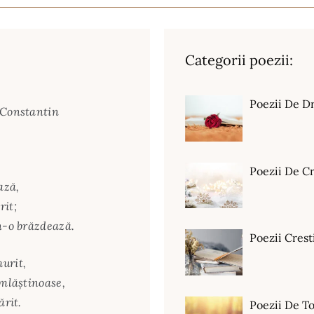
Categorii poezii:
Poezii De D
e Constantin
Poezii De C
ază,
rit;
 n-o brăzdează.
Poezii Crest
urit,
 mlăştinoase,
ărit.
Poezii De T