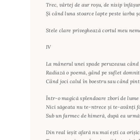
Trec, vârtej de aur roşu, de nisip înfăşu
Şi când luna stoarce lapte peste iarba ş
Stele clare priveghează cortul meu nem
IV
La mânerul unei spade peruzeaua când
Radiază o poemă, gând pe suflet domnit
Când joci calul în boestru sau când pint
Într-o magică splendoare zbori de lume 
Nici săgeata nu te-ntrece şi te-avânţi 
Sub un farmec de himeră, după ea urmăr
Din real ieşit afară nu mai eşti ca orişi