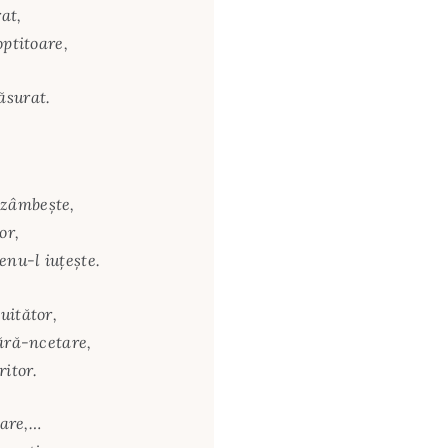
rat,
optitoare,
ăsurat.
 zâmbeşte,
or,
enu-l iuţeşte.
uitător,
fără-ncetare,
itor.
care,…