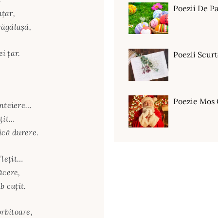
Poezii De Pa
nţar,
răgălaşă,
i ţar.
Poezii Scur
Poezie Mos 
ânteiere…
eţit…
ică durere.
leţit…
ăcere,
b cuţit.
rbitoare,