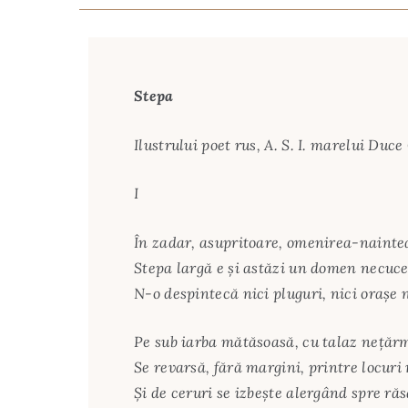
Stepa
Ilustrului poet rus, A. S. I. marelui Duc
I
În zadar, asupritoare, omenirea-nainte
Stepa largă e şi astăzi un domen necuce
N-o despintecă nici pluguri, nici oraşe
Pe sub iarba mătăsoasă, cu talaz neţărm
Se revarsă, fără margini, printre locuri
Şi de ceruri se izbeşte alergând spre răs