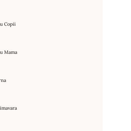
ru Copii
tru Mama
rna
rimavara