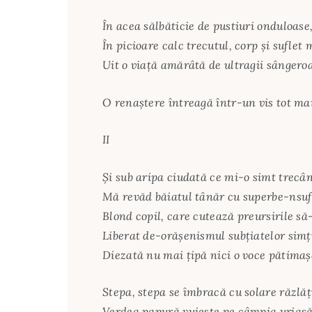
În acea sălbăticie de pustiuri onduloase
În picioare calc trecutul, corp şi suflet
Uit o viaţă amărâtă de ultragii sângero
O renaştere întreagă într-un vis tot ma
II
Şi sub aripa ciudată ce mi-o simt trecân
Mă revăd băiatul tânăr cu superbe-nsufl
Blond copil, care cutează preursirile să
Liberat de-orăşenismul subţiatelor simţi
Diezată nu mai ţipă nici o voce pătimaş
Stepa, stepa se îmbracă cu solare răzlăţi
Verdea papură vuieşte pe câmpia uriaş