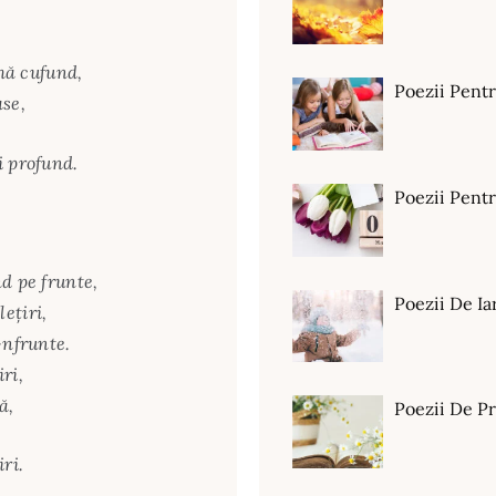
,
 mă cufund,
Poezii Pent
ase,
i profund.
Poezii Pen
d pe frunte,
Poezii De Ia
eţiri,
-nfrunte.
ri,
ă,
Poezii De P
ri.
ă