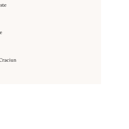
ste
te
Craciun