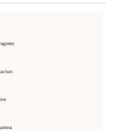
ragoste
raciun
ine
oamna