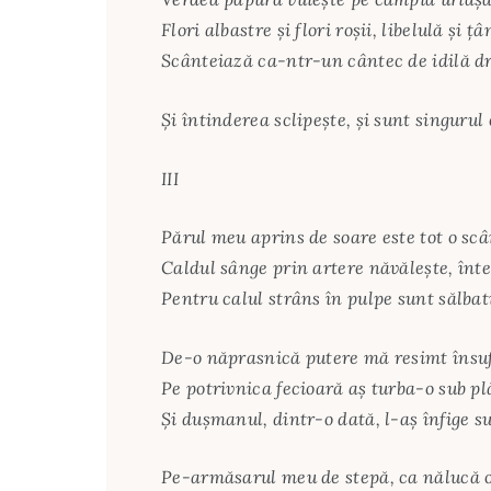
Flori albastre şi flori roşii, libelulă şi ţâ
Scânteiază ca-ntr-un cântec de idilă d
Şi întinderea sclipeşte, şi sunt singurul e
III
Părul meu aprins de soare este tot o sc
Caldul sânge prin artere năvăleşte, înt
Pentru calul strâns în pulpe sunt sălbat
De-o năprasnică putere mă resimt însuf
Pe potrivnica fecioară aş turba-o sub pl
Şi duşmanul, dintr-o dată, l-aş înfige su
Pe-armăsarul meu de stepă, ca nălucă o