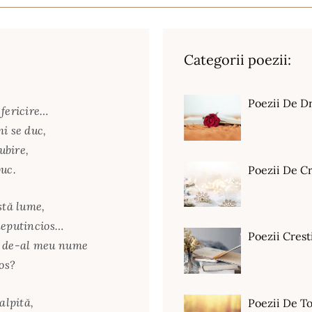
Categorii poezii:
Poezii De D
 fericire…
i se duc,
ubire,
puc.
Poezii De C
stă lume,
neputincios…
Poezii Crest
e de-al meu nume
ios?
alpită,
Poezii De T