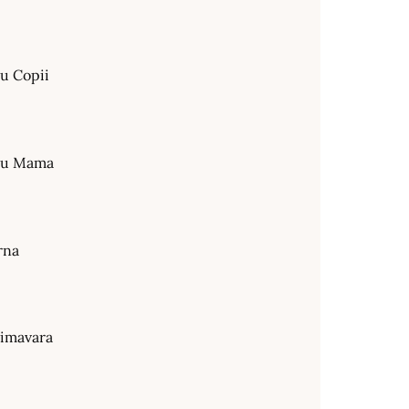
ru Copii
tru Mama
rna
rimavara