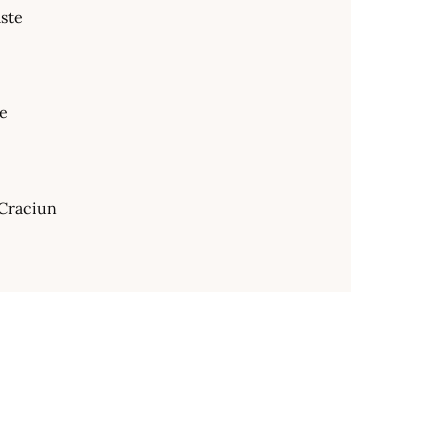
ste
te
Craciun