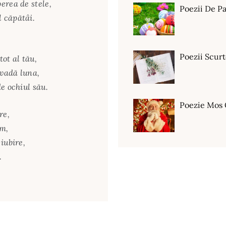
erea de stele,
Poezii De Pa
 căpătâi.
Poezii Scur
ot al tău,
 vadă luna,
e ochiul său.
Poezie Mos 
re,
om,
iubire,
.