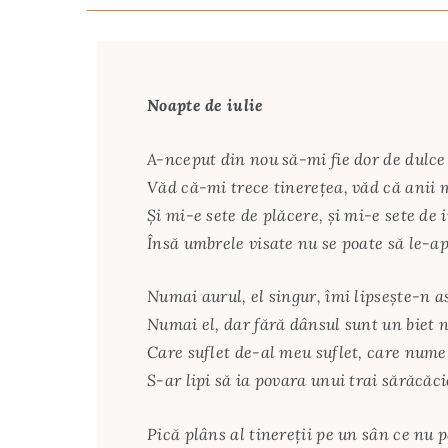
Noapte de iulie
A-nceput din nou să-mi fie dor de dulce
Văd că-mi trece tinerețea, văd că anii m
Și mi-e sete de plăcere, și mi-e sete de i
Însă umbrele visate nu se poate să le-a
Numai aurul, el singur, îmi lipsește-n a
Numai el, dar fără dânsul sunt un biet 
Care suflet de-al meu suflet, care num
S-ar lipi să ia povara unui trai sărăcăc
Pică plâns al tinereții pe un sân ce nu p