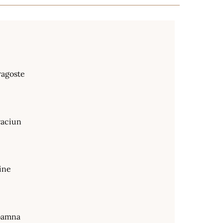
ragoste
raciun
ine
oamna