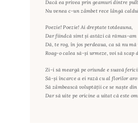
Dacă ea privea prin geamuri dintre pulb
Nu venea c-un zâmbet rece lângă caldul
Poezie! Poezie! Ai dreptate totdeauna,
Dar fiindcă simt și astăzi că rămas-am t
Dă, te rog, în jos perdeaua, ca să nu mă
Roag-o calea să-și urmeze, voi să scap d
Zi-i să meargă pe oriunde e suavă ferici
Să-și încarce a ei rază cu al florilor ar
Să zâmbească voluptății ce se naște din 
Dar să uite pe oricine a uitat că este om