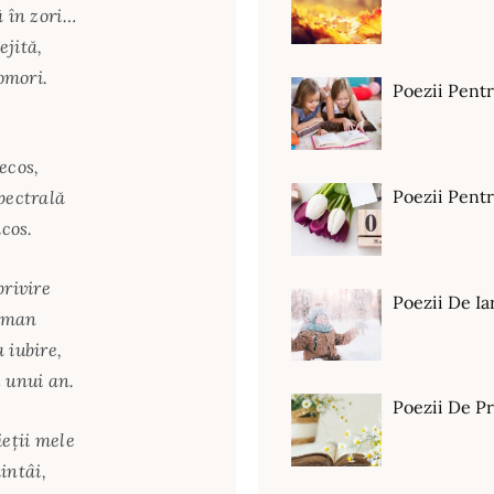
ă în zori…
ejită,
comori.
Poezii Pent
ecos,
Poezii Pen
pectrală
icos.
privire
Poezii De Ia
Leman
 iubire,
 unui an.
Poezii De P
ieții mele
intâi,