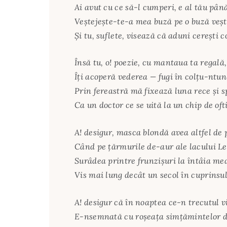
Ai avut cu ce să-l cumperi, e al tău pân
Veștejește-te-a mea buză pe o buză veșt
Și tu, suflete, visează că aduni cerești 
Însă tu, o! poezie, cu mantaua ta regală,
Îți acoperă vederea — fugi în colțu-ntun
Prin fereastră mă fixează luna rece și s
Ca un doctor ce se uită la un chip de oft
A! desigur, masca blondă avea altfel de 
Când pe țărmurile de-aur ale lacului 
Surâdea printre frunzișuri la întâia mea
Vis mai lung decât un secol în cuprinsul
A! desigur că în noaptea ce-n trecutul v
E-nsemnată cu roșeața simțămintelor d