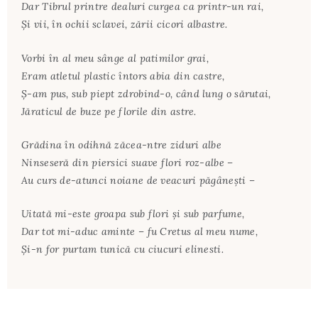
Dar Tibrul printre dealuri curgea ca printr-un rai,
Şi vii, în ochii sclavei, zării cicori albastre.
Vorbi în al meu sânge al patimilor grai,
Eram atletul plastic întors abia din castre,
Ș-am pus, sub piept zdrobind-o, când lung o sărutai,
Jăraticul de buze pe florile din astre.
Grădina în odihnă zăcea-ntre ziduri albe
Ninseseră din piersici suave flori roz-albe –
Au curs de-atunci noiane de veacuri păgâneşti –
Uitată mi-este groapa sub flori şi sub parfume,
Dar tot mi-aduc aminte – fu Cretus al meu nume,
Şi-n for purtam tunică cu ciucuri elinesti.