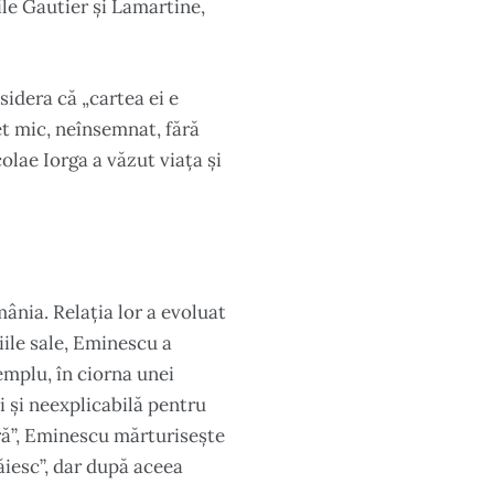
le Gautier și Lamartine,
sidera că „cartea ei e
et mic, neînsemnat, fără
olae Iorga a văzut viața și
ânia. Relația lor a evoluat
iile sale, Eminescu a
emplu, în ciorna unei
i și neexplicabilă pentru
fră”, Eminescu mărturisește
ăiesc”, dar după aceea