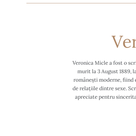
Ver
Veronica Micle a fost o scr
murit la 3 August 1889, l
românești moderne, fiind c
de relațiile dintre sexe. S
apreciate pentru sincerita