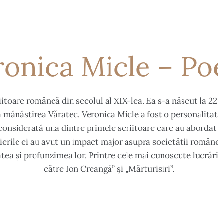
onica Micle – Po
iitoare româncă din secolul al XIX-lea. Ea s-a născut la 22 
a mănăstirea Văratec. Veronica Micle a fost o personalitat
onsiderată una dintre primele scriitoare care au abordat
crierile ei au avut un impact major asupra societății române
tea și profunzimea lor. Printre cele mai cunoscute lucrări
către Ion Creangă” și „Mărturisiri”.