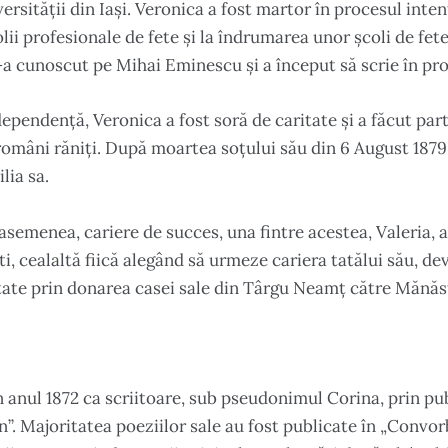
versității din Iași. Veronica a fost martor în procesul inte
olii profesionale de fete și la îndrumarea unor școli de fete 
l-a cunoscut pe Mihai Eminescu și a început să scrie în pr
ependență, Veronica a fost soră de caritate și a făcut par
români răniți. După moartea soțului său din 6 August 1879,
lia sa.
 asemenea, cariere de succes, una fintre acestea, Valeria, a
, cealaltă fiică alegând să urmeze cariera tatălui său, de
tate prin donarea casei sale din Târgu Neamț către Mănăs
 anul 1872 ca scriitoare, sub pseudonimul Corina, prin pub
. Majoritatea poeziilor sale au fost publicate în „Convorbi