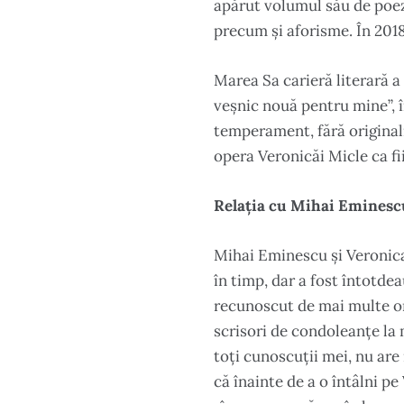
apărut volumul său de poez
precum și aforisme. În 2018
Marea Sa carieră literară a
veșnic nouă pentru mine”, 
temperament, fără originali
opera Veronicăi Micle ca fi
Relația cu Mihai Eminesc
Mihai Eminescu și Veronica 
în timp, dar a fost întotde
recunoscut de mai multe or
scrisori de condoleanțe la m
toți cunoscuții mei, nu are
că înainte de a o întâlni p