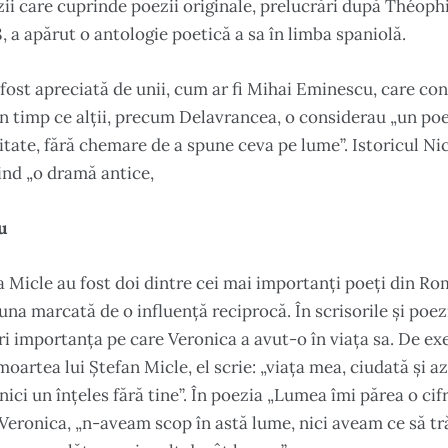
ii care cuprinde poezii originale, prelucrări după Théophi
, a apărut o antologie poetică a sa în limba spaniolă.
 fost apreciată de unii, cum ar fi Mihai Eminescu, care con
în timp ce alții, precum Delavrancea, o considerau „un po
tate, fără chemare de a spune ceva pe lume”. Istoricul Nic
ind „o dramă antice,
u
Micle au fost doi dintre cei mai importanți poeți din Rom
auna marcată de o influență reciprocă. În scrisorile și poez
i importanța pe care Veronica a avut-o în viața sa. De ex
oartea lui Ștefan Micle, el scrie: „viața mea, ciudată și az
 nici un înțeles fără tine”. În poezia „Lumea îmi părea o ci
e Veronica, „n-aveam scop în astă lume, nici aveam ce să tr