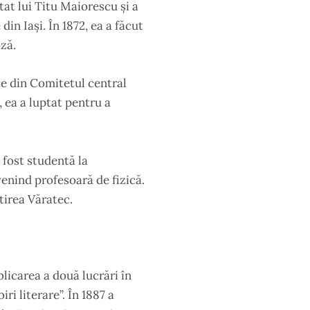
ntat lui Titu Maiorescu și a
din Iași. În 1872, ea a făcut
oză.
te din Comitetul central
 ea a luptat pentru a
 fost studentă la
venind profesoară de fizică.
tirea Văratec.
licarea a două lucrări în
ri literare”. În 1887 a