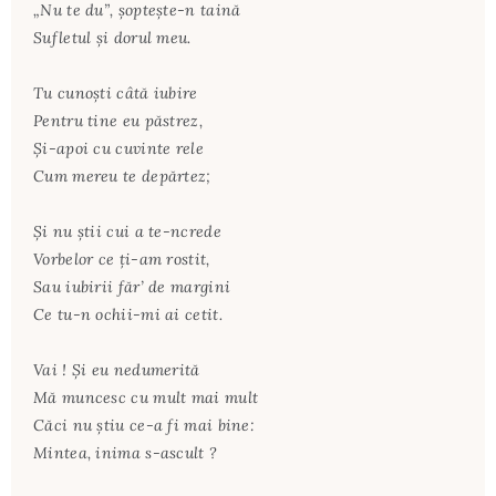
„Nu te du”, șoptește-n taină
Sufletul și dorul meu.
Tu cunoști câtă iubire
Pentru tine eu păstrez,
Și-apoi cu cuvinte rele
Cum mereu te depărtez;
Și nu știi cui a te-ncrede
Vorbelor ce ți-am rostit,
Sau iubirii făr’ de margini
Ce tu-n ochii-mi ai cetit.
Vai ! Și eu nedumerită
Mă muncesc cu mult mai mult
Căci nu știu ce-a fi mai bine:
Mintea, inima s-ascult ?