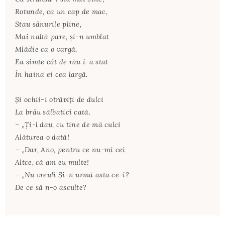
Rotunde, ca un cap de mac,
Stau sânurile pline,
Mai naltă pare, şi-n umblat
Mlădie ca o vargă,
Ea simte cât de rău i-a stat
În haina ei cea largă.
Şi ochii-i otrăviţi de dulci
La brâu sălbatici cată.
– „Ţi-l dau, cu tine de mă culci
Alăturea o dată!
– „Dar, Ano, pentru ce nu-mi cei
Altce, că am eu multe!
– „Nu vreu!î Şi-n urmă asta ce-i?
De ce să n-o asculte?