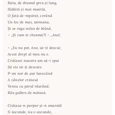
Bătu, de drumul greu şi lung,
Slăbită şi mai moartă,
O fată de-mpărat, cerând
Un loc de mas, sărmana,
Şi se ruga milos de blând,
– „Şi cum te cheamă?î – „Ana!.
– „Eu nu pot, Ano, să-ţi descui;
Acest drept al meu nu e.
Crăiasei noastre am să-i spui
Să vie să-ţi descuie.
P-un nor de aur lunecând
A zânelor crăiasă
Venea cu părul râurând,
Râu galben de mătasă.
Crăiasa-n purpur şi-n smarald
S-ascunde, nu s-ascunde,