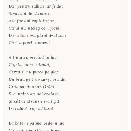
Dar pentru salbă i-ar fi dat
Şi-o sută de săruturi.
Aşa fac doi copii în joc,
Când nu-nţeleg ce-i jocul,
Dar zânei i-a părut d-atunci
Că i-a pierit norocul.
A treia zi, privind în lac
Copila, ca-n oglindă,
Cerca şi nu putea pe plac
Un brâu pe trup să-şi prindă.
Crăiasa vine iar. Grăbit
S-a-ncins atunci crăiasa,
Şi cât de strâns i s-a lipit
De caldul trup mătasa!
Ea bate-n palme, vede-n lac
Că strânsă-i stă mai bine;