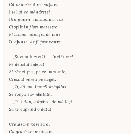
Că n-a văzut în viaţa ei
Inel, şi ce mândreţe!
Din piatra tronului din rai
Cioplit în flori măiestre,
El singur unui fiu de crai
D-ajuns i-ar fi fost zestre.
– „Şi cum îi zici?î – „Inel îi zic!
Pe degetul suleget
Al zânei pus, pe cel mai mic,
Crescut părea pe deget.
– „O, dă-mi-l mie!î drăgălaş
Se roagă ea-mbătată.
– „Ţi-l dau, stăpâno, de mă laşi
Să te cuprind o dată!
Crăiasa-n veselia ei
Cu grabă se-nvoieşte: