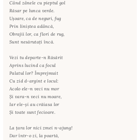
Când zânele cu pieptul gol
Răsar pe lunca verde.
Uşoare, ca de neguri, fug
Prin liniştea adâncă,
Obrajii lor, ca flori de rug,
Sunt nesărutaţi încă.
Vezi tu departe-n Răsărit
Aprins lucind ca focul
Palatul lor? Împrejmuit
Cu zid d-argint e locul:
Acolo ele-n veci nu mor
Şi vara-n veci nu moare,
Iar ele-şi au crăiasa lor
Şi toate sunt fecioare.
La ţara lor nici zmei n-ajung!
Dar într-o zi, la poartă,