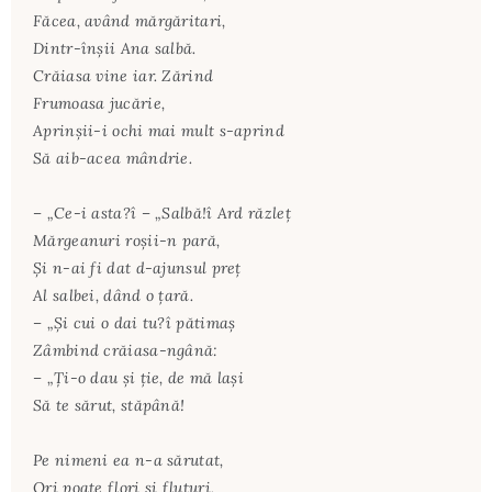
Făcea, având mărgăritari,
Dintr-înşii Ana salbă.
Crăiasa vine iar. Zărind
Frumoasa jucărie,
Aprinşii-i ochi mai mult s-aprind
Să aib-acea mândrie.
– „Ce-i asta?î – „Salbă!î Ard răzleţ
Mărgeanuri roşii-n pară,
Şi n-ai fi dat d-ajunsul preţ
Al salbei, dând o ţară.
– „Şi cui o dai tu?î pătimaş
Zâmbind crăiasa-ngână:
– „Ţi-o dau şi ţie, de mă laşi
Să te sărut, stăpână!
Pe nimeni ea n-a sărutat,
Ori poate flori şi fluturi,