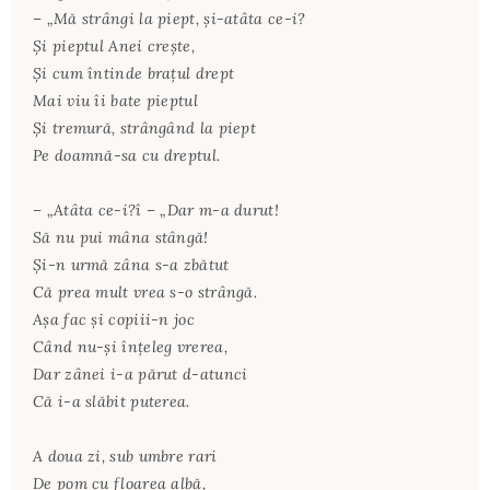
– „Mă strângi la piept, şi-atâta ce-i?
Şi pieptul Anei creşte,
Şi cum întinde braţul drept
Mai viu îi bate pieptul
Şi tremură, strângând la piept
Pe doamnă-sa cu dreptul.
– „Atâta ce-i?î – „Dar m-a durut!
Să nu pui mâna stângă!
Şi-n urmă zâna s-a zbătut
Că prea mult vrea s-o strângă.
Aşa fac şi copiii-n joc
Când nu-şi înţeleg vrerea,
Dar zânei i-a părut d-atunci
Că i-a slăbit puterea.
A doua zi, sub umbre rari
De pom cu floarea albă,