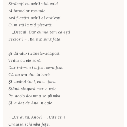
Străbaţi cu ochii viul cald
Al formelor rotunde.
Ard flacări ochii ei crăieşti
Cum stă la zid plecată;
– „Descui. Dar eu mă tem că eşti
Fecior!î – „Ba nu: sunt fată!
Şi dându-i zânele-adăpost
Trăia cu ele soră.
Dar într-o zi a fost ce-a fost
Că nu s-a duc la horă
Şi-având inel, ea se juca
Stând singură-ntr-o vale:
Pe-acolo doamna se plimba
Şi-a dat de Ana-n cale.
– „Ce ai tu, Ano?î – „Uite ce-i!
Crăiasa schimbă feţe,