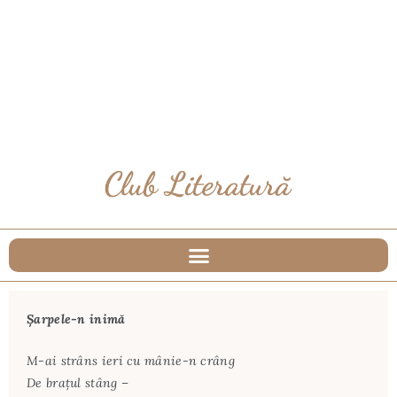
Şarpele-n inimă
M-ai strâns ieri cu mânie-n crâng
De braţul stâng –