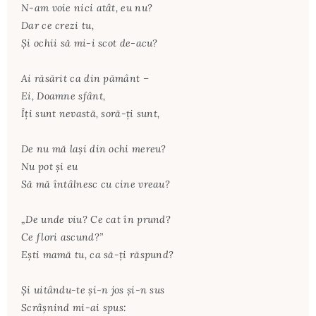
N-am voie nici atât, eu nu?
Dar ce crezi tu,
Şi ochii să mi-i scot de-acu?
Ai răsărit ca din pământ –
Ei, Doamne sfânt,
Îţi sunt nevastă, soră-ţi sunt,
De nu mă laşi din ochi mereu?
Nu pot şi eu
Să mă întâlnesc cu cine vreau?
„De unde viu? Ce cat în prund?
Ce flori ascund?”
Eşti mamă tu, ca să-ţi răspund?
Şi uitându-te şi-n jos şi-n sus
Scrâşnind mi-ai spus: