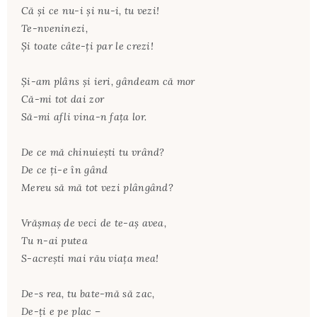
Că şi ce nu-i şi nu-i, tu vezi!
Te-nveninezi,
Şi toate câte-ţi par le crezi!
Şi-am plâns şi ieri, gândeam că mor
Că-mi tot dai zor
Să-mi afli vina-n faţa lor.
De ce mă chinuieşti tu vrând?
De ce ţi-e în gând
Mereu să mă tot vezi plângând?
Vrăşmaş de veci de te-aş avea,
Tu n-ai putea
S-acreşti mai rău viaţa mea!
De-s rea, tu bate-mă să zac,
De-ţi e pe plac –