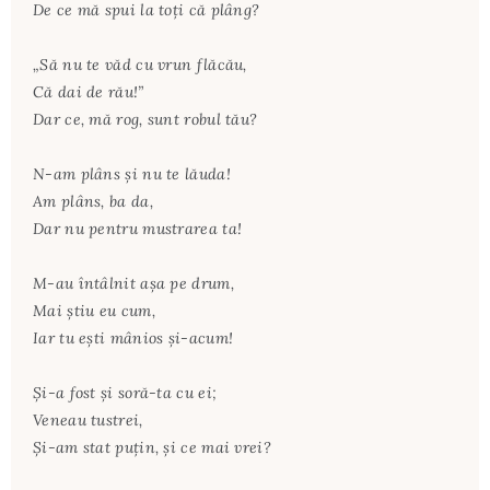
De ce mă spui la toţi că plâng?
„Să nu te văd cu vrun flăcău,
Că dai de rău!”
Dar ce, mă rog, sunt robul tău?
N-am plâns şi nu te lăuda!
Am plâns, ba da,
Dar nu pentru mustrarea ta!
M-au întâlnit aşa pe drum,
Mai ştiu eu cum,
Iar tu eşti mânios şi-acum!
Şi-a fost şi soră-ta cu ei;
Veneau tustrei,
Şi-am stat puţin, şi ce mai vrei?