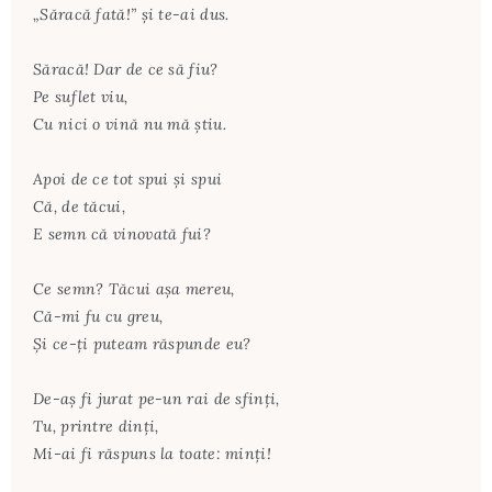
„Săracă fată!” şi te-ai dus.
Săracă! Dar de ce să fiu?
Pe suflet viu,
Cu nici o vină nu mă ştiu.
Apoi de ce tot spui şi spui
Că, de tăcui,
E semn că vinovată fui?
Ce semn? Tăcui aşa mereu,
Că-mi fu cu greu,
Şi ce-ţi puteam răspunde eu?
De-aş fi jurat pe-un rai de sfinţi,
Tu, printre dinţi,
Mi-ai fi răspuns la toate: minţi!