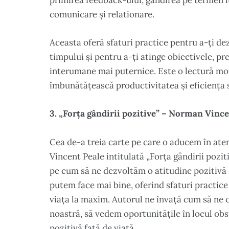
primirea feedback-ului, gandirea pe termen lu
comunicare și relationare.
Aceasta oferă sfaturi practice pentru a-ți de
timpului și pentru a-ți atinge obiectivele, pr
interumane mai puternice. Este o lectură moti
îmbunătățească productivitatea și eficiența și
3. „Forța gândirii pozitive” – Norman Vinc
Cea de-a treia carte pe care o aducem în aten
Vincent Peale intitulată „Forța gândirii pozi
pe cum să ne dezvoltăm o atitudine pozitivă
putem face mai bine, oferind sfaturi practice 
viața la maxim. Autorul ne învață cum să ne 
noastră, să vedem oportunitățile în locul obs
pozitivă față de viață.