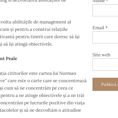
ng si dezvoltarea abilităților de
Nume
*
zvolta abilitățile de management al
Email
*
ecum și pentru a construi relațiile
vantă pentru tinerii care doresc să își
 să își atingă obiectivele.
Site web
ent Peale
ția cititorilor este cartea lui Norman
tive” care este o carte care se concentrează
 și cum să ne concentrăm pe ceea ce
pentru a ne atinge obiectivele și a ne trăi
concentrăm pe lucrurile pozitive din viața
tacolelor și să ne dezvoltăm o atitudine