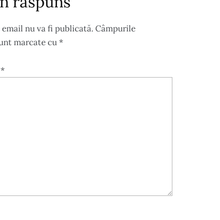
n răspuns
 email nu va fi publicată.
Câmpurile
sunt marcate cu
*
u
*