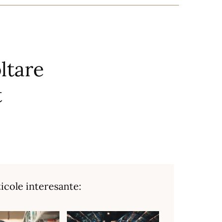
ltare
t
ticole interesante: