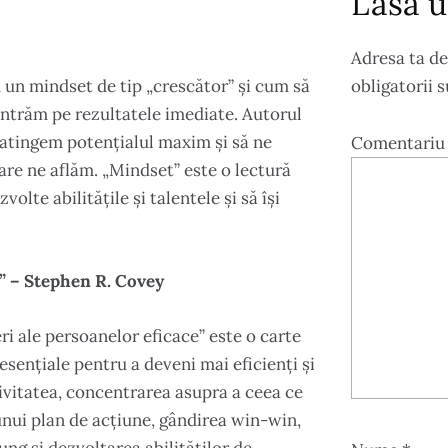
Lasă u
Adresa ta de
un mindset de tip „crescător” și cum să
obligatorii 
ntrăm pe rezultatele imediate. Autorul
e atingem potențialul maxim și să ne
Comentari
are ne aflăm. „Mindset” este o lectură
olte abilitățile și talentele și să își
e” – Stephen R. Covey
ri ale persoanelor eficace” este o carte
esențiale pentru a deveni mai eficienți și
ivitatea, concentrarea asupra a ceea ce
unui plan de acțiune, gândirea win-win,