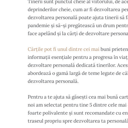
Tinerii sunt punctul cheie al viitorului, de 
deprinderilor cheie, cum ar fi dezvoltarea pe
dezvoltarea personală poate ajuta tinerii să 
pandemie și să-și pregătească un drum pentru
face apelând și la cărți de dezvoltare persona
Cărțile pot fi unul dintre cei mai
buni prieteni
informații esențiale pentru a progresa în viaț
dezvoltare personală dedicată tinerilor. Acest
abordează o gamă largă de teme legate de călăt
dezvoltarea personală.
Pentru a te ajuta să găsești cea mai bună car
noi am selectat pentru tine 5 dintre cele mai
foarte polivalente și sunt recomandate cu ent
traseul propriu spre dezvoltarea ta personală