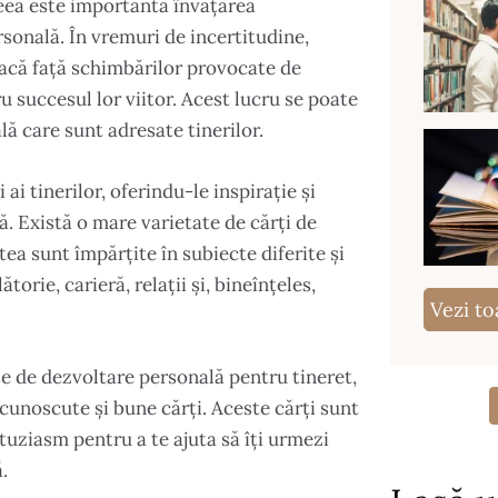
aceea este importantă învățarea
rsonală. În vremuri de incertitudine,
facă față schimbărilor provocate de
 succesul lor viitor. Acest lucru se poate
lă care sunt adresate tinerilor.
 ai tinerilor, oferindu-le inspirație și
ă. Există o mare varietate de cărți de
ea sunt împărțite în subiecte diferite și
orie, carieră, relații și, bineînțeles,
Vezi to
te de dezvoltare personală pentru tineret,
 cunoscute și bune cărți. Aceste cărți sunt
uziasm pentru a te ajuta să îţi urmezi
.