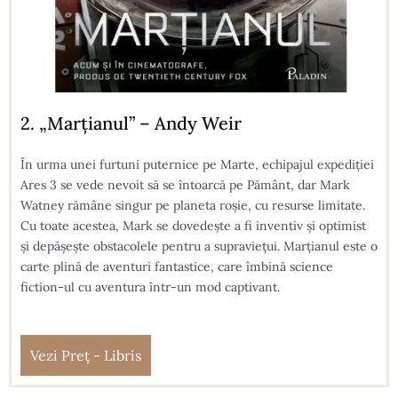
2. „Marțianul” – Andy Weir
În urma unei furtuni puternice pe Marte, echipajul expediției
Ares 3 se vede nevoit să se întoarcă pe Pământ, dar Mark
Watney rămâne singur pe planeta roșie, cu resurse limitate.
Cu toate acestea, Mark se dovedește a fi inventiv și optimist
și depășește obstacolele pentru a supraviețui. Marțianul este o
carte plină de aventuri fantastice, care îmbină science
fiction-ul cu aventura într-un mod captivant.
Vezi Preț - Libris