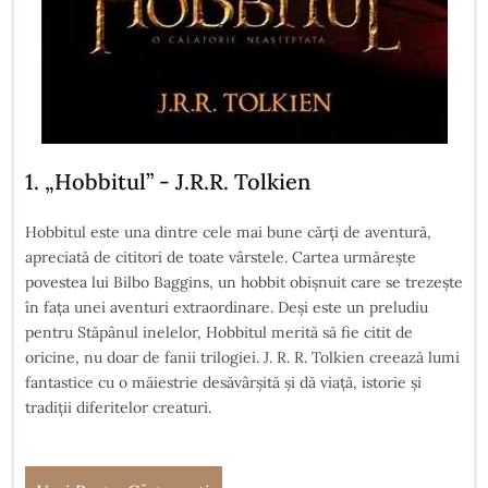
1. „Hobbitul” - J.R.R. Tolkien
Hobbitul este una dintre cele mai bune cărți de aventură,
apreciată de cititori de toate vârstele. Cartea urmărește
povestea lui Bilbo Baggins, un hobbit obișnuit care se trezește
în fața unei aventuri extraordinare. Deși este un preludiu
pentru Stăpânul inelelor, Hobbitul merită să fie citit de
oricine, nu doar de fanii trilogiei. J. R. R. Tolkien creează lumi
fantastice cu o măiestrie desăvârșită și dă viață, istorie și
tradiții diferitelor creaturi.