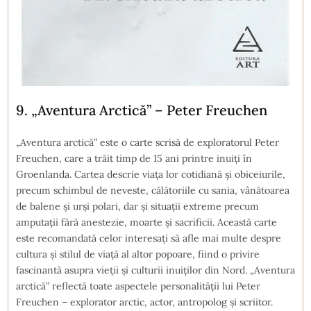
9. „Aventura Arctică” – Peter Freuchen
„Aventura arctică” este o carte scrisă de exploratorul Peter
Freuchen, care a trăit timp de 15 ani printre inuiți în
Groenlanda. Cartea descrie viața lor cotidiană și obiceiurile,
precum schimbul de neveste, călătoriile cu sania, vânătoarea
de balene și urși polari, dar și situații extreme precum
amputații fără anestezie, moarte și sacrificii. Această carte
este recomandată celor interesați să afle mai multe despre
cultura și stilul de viață al altor popoare, fiind o privire
fascinantă asupra vieții și culturii inuiților din Nord. „Aventura
arctică” reflectă toate aspectele personalității lui Peter
Freuchen – explorator arctic, actor, antropolog și scriitor.