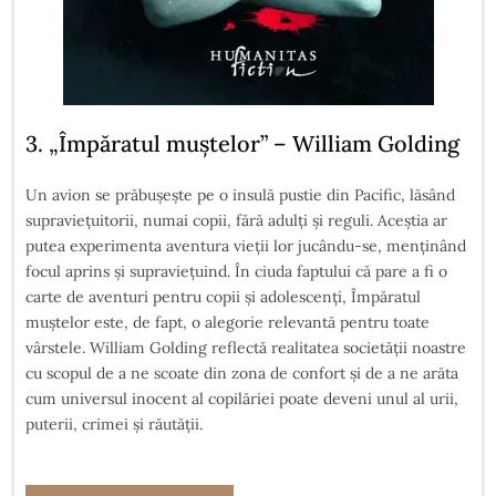
3. „Împăratul muștelor” – William Golding
Un avion se prăbușește pe o insulă pustie din Pacific, lăsând
supraviețuitorii, numai copii, fără adulți și reguli. Aceștia ar
putea experimenta aventura vieții lor jucându-se, menținând
focul aprins și supraviețuind. În ciuda faptului că pare a fi o
carte de aventuri pentru copii și adolescenți, Împăratul
muștelor este, de fapt, o alegorie relevantă pentru toate
vârstele. William Golding reflectă realitatea societății noastre
cu scopul de a ne scoate din zona de confort și de a ne arăta
cum universul inocent al copilăriei poate deveni unul al urii,
puterii, crimei și răutății.