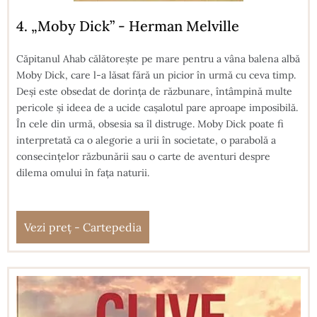
4. „Moby Dick” - Herman Melville
Căpitanul Ahab călătorește pe mare pentru a vâna balena albă
Moby Dick, care l-a lăsat fără un picior în urmă cu ceva timp.
Deși este obsedat de dorința de răzbunare, întâmpină multe
pericole și ideea de a ucide cașalotul pare aproape imposibilă.
În cele din urmă, obsesia sa îl distruge. Moby Dick poate fi
interpretată ca o alegorie a urii în societate, o parabolă a
consecințelor răzbunării sau o carte de aventuri despre
dilema omului în fața naturii.
Vezi preț - Cartepedia