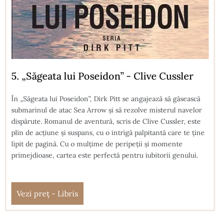
5. „Săgeata lui Poseidon” - Clive Cussler
În „Săgeata lui Poseidon”, Dirk Pitt se angajează să găsească
submarinul de atac Sea Arrow și să rezolve misterul navelor
dispărute. Romanul de aventură, scris de Clive Cussler, este
plin de acțiune și suspans, cu o intrigă palpitantă care te ține
lipit de pagină. Cu o mulțime de peripeții și momente
primejdioase, cartea este perfectă pentru iubitorii genului.
Vezi preț - Libris