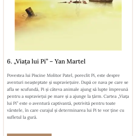
6. „Viața lui Pi” – Yan Martel
Povestea lui Piscine Molitor Patel, poreclit Pi, este despre
aventuri neașteptate și supraviețuire. După ce nava pe care se
afla se scufundă, Pi și câteva animale ajung să lupte împreună
pentru a supraviețui pe mare și a ajunge la țărm. Cartea „Viața
lui Pi” este o aventură captivantă, potrivită pentru toate
vârstele, în care curajul și determinarea lui Pi te vor ține cu
sufletul la gură.