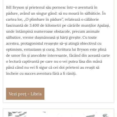
Bill Bryson și prietenul său pornesc într-o aventură în
pădure, având un singur gând: să nu moară în sălbăticie. În
cartea lor, „O plimbare în pădure”, relatează o călătorie
fascinantă de 3.400 de kilometri pe cărările munților Apalași,
unde întâmpină numeroase obstacole, precum animale
sălbatice, vreme dușmănoasă și hărți greșite. Cu toate
acestea, protagonistul reușește să-și atingă obiectivul cu
optimism, entuziasm și curaj. Scriitura lui Bryson este plină
de umor fin și anecdote interesante, făcând din această carte
o lectură captivantă pe care nu o vei putea lăsa din mână
până când nu vei fi sigur că cei doi prieteni au reușit să
încheie cu succes aventura fără a fi răniți.
Vezi preț - Libris