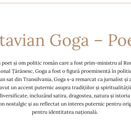
tavian Goga – Poe
poet și om politic român care a fost prim-ministru al Rom
onal Țărănesc, Goga a fost o figură proeminentă în polit
un sat din Transilvania, Goga s-a remarcat ca jurnalist și a
 avut un accent puternic asupra tradițiilor și spiritualităț
diversificate, incluzând satira, dragostea, natura și istor
on nostalgic și au reflectat un interes puternic pentru orig
pentru identitatea națională.