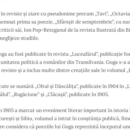
 în reviste și ziare cu pseudonime precum „Tavi”, „Octavia
semnat prima sa poezie, „Sfârsșit de semptembrie”, cu nu
iticii săi, Ion Pop-Reteganul de la revista Ilustrată din Bis
 neglijeze studiile.
oga au fost publicate în revista „Luceafărul”, publicație f
 unitatea politică a românilor din Transilvania. Goga s-a a
 reviste și a inclus multe dintre creațiile sale în volumul „
cute se numără „Oltul și Dăscălița”, publicate în 1904 în „
ălul”, „Rugăciune” și „Clăcașii”, publicate în 1905.
n 1905 a marcat un eveniment literar important în istoria l
rești și Sibiu, volumul a intrat în conștiința publică, fiind
e considera că poeziile lui Goga reprezintă începutul une