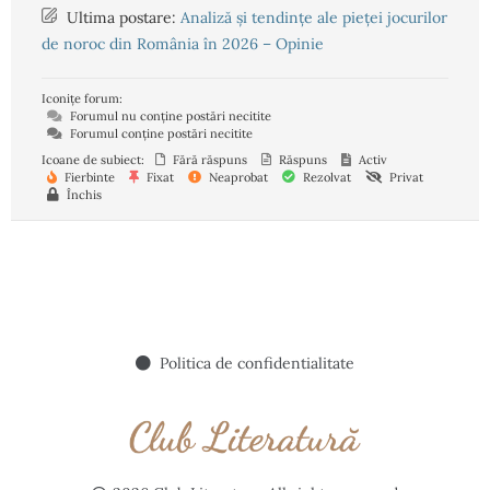
Ultima postare:
Analiză și tendințe ale pieței jocurilor
de noroc din România în 2026 – Opinie
Iconițe forum:
Forumul nu conține postări necitite
Forumul conține postări necitite
Icoane de subiect:
Fără răspuns
Răspuns
Activ
Fierbinte
Fixat
Neaprobat
Rezolvat
Privat
Închis
Politica de confidentialitate