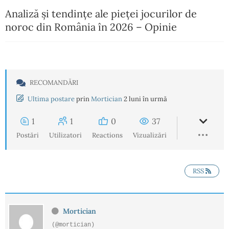
Analiză și tendințe ale pieței jocurilor de
noroc din România în 2026 – Opinie
RECOMANDĂRI
Ultima postare
prin
Mortician
2 luni în urmă
1
1
0
37
Postări
Utilizatori
Reactions
Vizualizări
RSS
Mortician
(@mortician)