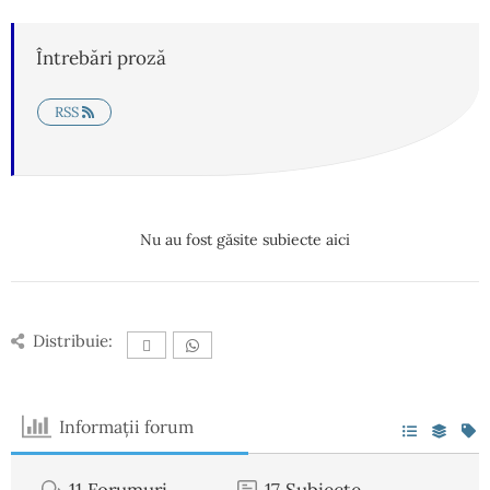
Întrebări proză
RSS
Nu au fost găsite subiecte aici
Distribuie:
Informații forum
11
Forumuri
17
Subiecte