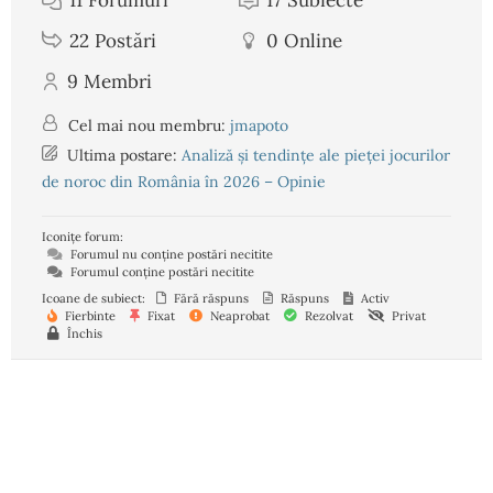
22
Postări
0
Online
9
Membri
Cel mai nou membru:
jmapoto
Ultima postare:
Analiză și tendințe ale pieței jocurilor
de noroc din România în 2026 – Opinie
Iconițe forum:
Forumul nu conține postări necitite
Forumul conține postări necitite
Icoane de subiect:
Fără răspuns
Răspuns
Activ
Fierbinte
Fixat
Neaprobat
Rezolvat
Privat
Închis