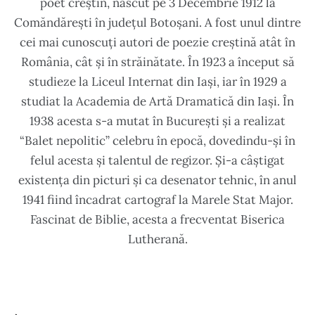
poet creștin, născut pe 3 Decembrie 1912 la
Comăndărești în judeţul Botoşani. A fost unul dintre
cei mai cunoscuți autori de poezie creștină atât în
România, cât și în străinătate. În 1923 a început să
studieze la Liceul Internat din Iași, iar în 1929 a
studiat la Academia de Artă Dramatică din Iași. În
1938 acesta s-a mutat în București și a realizat
“Balet nepolitic” celebru în epocă, dovedindu-și în
felul acesta și talentul de regizor. Și-a câștigat
existența din picturi și ca desenator tehnic, în anul
1941 fiind încadrat cartograf la Marele Stat Major.
Fascinat de Biblie, acesta a frecventat Biserica
Lutherană.