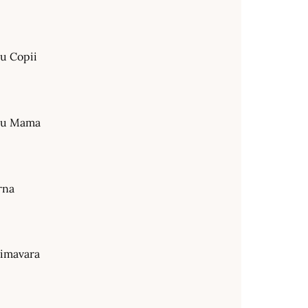
ru Copii
tru Mama
rna
rimavara