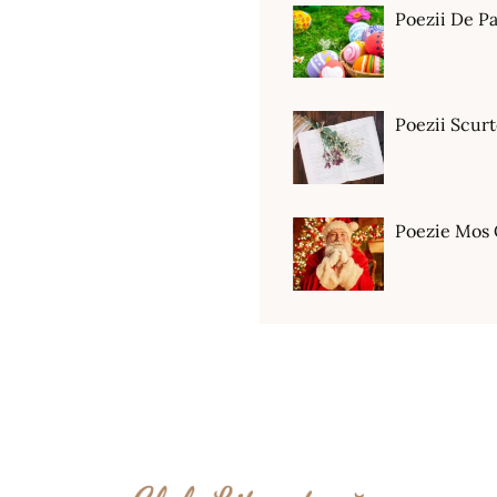
Poezii De Pa
Poezii Scur
Poezie Mos 