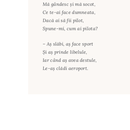
Mă gândesc şi mă socot,
Ce te-ai face dumneata,
Dacă ai să fii pilot,
Spune-mi, cum ai pilota?
– Aş slăbi, aş face sport
Şi aş prinde libelule,
Iar când aş avea destule,
Le-aş clădi aeroport.