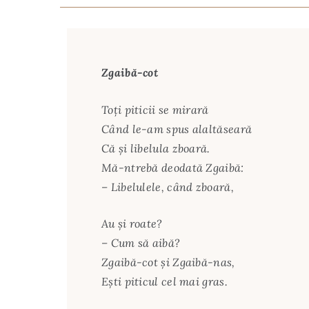
Zgaibă-cot
Toţi piticii se mirară
Când le-am spus alaltăseară
Că şi libelula zboară.
Mă-ntrebă deodată Zgaibă:
– Libelulele, când zboară,
Au şi roate?
– Cum să aibă?
Zgaibă-cot şi Zgaibă-nas,
Eşti piticul cel mai gras.