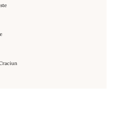
ste
te
Craciun