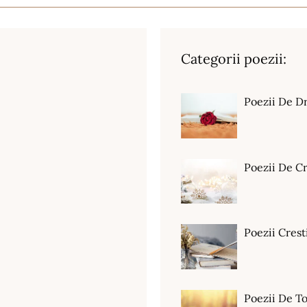
Categorii poezii:
Poezii De D
Poezii De C
Poezii Crest
Poezii De T