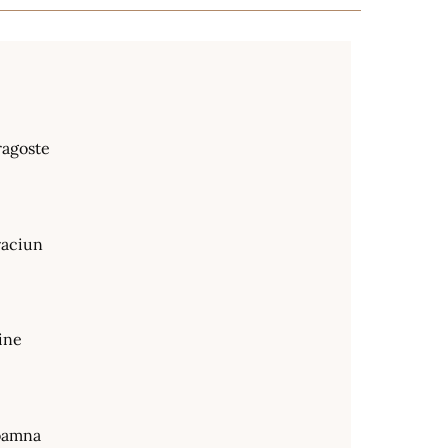
ragoste
raciun
ine
oamna