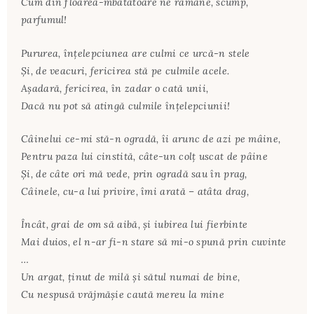
Cum din floarea-mbătătoare ne rămâne, scump,
parfumul!
Pururea, înţelepciunea are culmi ce urcă-n stele
Şi, de veacuri, fericirea stă pe culmile acele.
Aşadară, fericirea, în zadar o cată unii,
Dacă nu pot să atingă culmile înţelepciunii!
Câinelui ce-mi stă-n ogradă, îi arunc de azi pe mâine,
Pentru paza lui cinstită, câte-un colţ uscat de pâine
Şi, de câte ori mă vede, prin ogradă sau în prag,
Câinele, cu-a lui privire, îmi arată – atâta drag,
Încât, grai de om să aibă, şi iubirea lui fierbinte
Mai duios, el n-ar fi-n stare să mi-o spună prin cuvinte
…
Un argat, ţinut de milă şi sătul numai de bine,
Cu nespusă vrăjmăşie caută mereu la mine