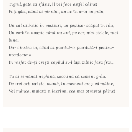
Tigrul, gata să sfâşie, îl vei face astfel câine!
Poţi găsi, când ai pierdut, un ac în aria cu grâu,
Un cal sălbatic în pustiuri, un peştişor scăpat în râu,
Un corb în noapte când nu ard, pe cer, nici stelele, nici
luna,
Dar cinstea ta, când ai pierdut-o, pierdută-i pentru-
ntotdeauna.
În răsfăţ de-ţi creşti copilul şi-l laşi zilnic fără frâu,
Tu ai semănat neghină, socotind că semeni grâu.
De trei ori: vai ţie, mamă, în asemeni greş, că mâine,
Vei mânca, muiată-n lacrimi, cea mai otrăvită pâine!