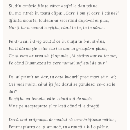
Şi, din ambele fiinţe căror astfel le dau pâine,
Eu mă-ntreb în toată clipa: „Care-i om şi care-i câine?”
Sfânta moarte, totdeauna secerând după-al ei plac,
Nu-ţi ia-n seamă bogăţia; când te ia, te ia sărac.
Pentru că, întreg avutul ce în viaţă tu l-ai strâns,
Ea îl dăruieşte celor cari te duc la groapă-n plâns,
Ca şi cum ar vrea să-ţi spună: „Ai strâns aur ca tezaur,
Pe când Dumnezeu îţi cere numai sufletul de aur!”
De-ai primit un dar, tu cată bucurii prea mari să n-ai;
Cei mai mulţi, când îţi fac darul se gândesc: ce-o să le
dai?
Bogăţia, ca femeia, câte-odată stă de şagă:
Vine pe neaşteptate şi te lasă când ţi-e dragă!
Dacă vrei vrăjmaşul de-astăzi să te-mbrăţişeze mâine,
Pentru piatra ce-ţi aruncă, tu aruncă-i lui o pâine.