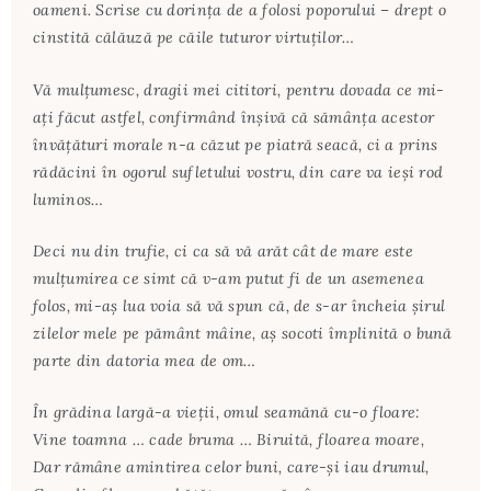
oameni. Scrise cu dorinţa de a folosi poporului – drept o
cinstită călăuză pe căile tuturor virtuţilor…
Vă mulţumesc, dragii mei cititori, pentru dovada ce mi-
aţi făcut astfel, confirmând înşivă că sămânţa acestor
învăţături morale n-a căzut pe piatră seacă, ci a prins
rădăcini în ogorul sufletului vostru, din care va ieşi rod
luminos…
Deci nu din trufie, ci ca să vă arăt cât de mare este
mulţumirea ce simt că v-am putut fi de un asemenea
folos, mi-aş lua voia să vă spun că, de s-ar încheia şirul
zilelor mele pe pământ mâine, aş socoti împlinită o bună
parte din datoria mea de om…
În grădina largă-a vieţii, omul seamănă cu-o floare:
Vine toamna … cade bruma … Biruită, floarea moare,
Dar rămâne amintirea celor buni, care-şi iau drumul,