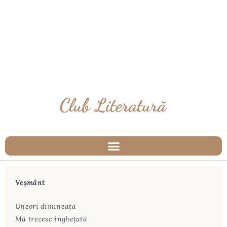
Veşmânt
Uneori dimineaţa
Mă trezesc îngheţată