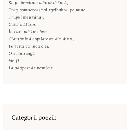
Şi, pe jumătate adormită încă,
Trag, somnoroasă şi zgribulită, pe mine
Trupul meu tânăr,
Cald, mătăsos,
În care mă învelesc
Clănţănind copilăreşte din dinţi,
Fericită că încă o zi,
O zi întreagă
Voi fi
La adăpost de veşnicie.
Categorii poezii: