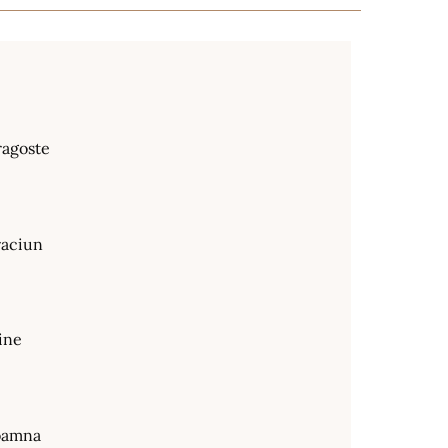
ragoste
raciun
ine
oamna