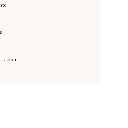
ste
te
Craciun