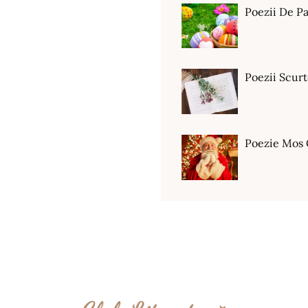
Poezii De Pa
Poezii Scur
Poezie Mos 