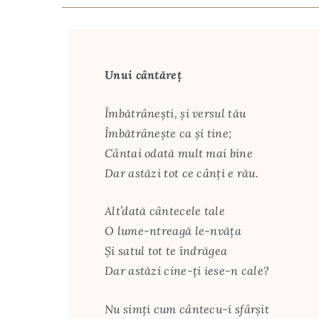
Unui cântăreţ
Îmbătrâneşti, şi versul tău
Îmbătrâneşte ca şi tine;
Cântai odată mult mai bine
Dar astăzi tot ce cânţi e rău.
Alt’dată cântecele tale
O lume-ntreagă le-nvăţa
Şi satul tot te îndrăgea
Dar astăzi cine-ţi iese-n cale?
Nu simţi cum cântecu-i sfârşit