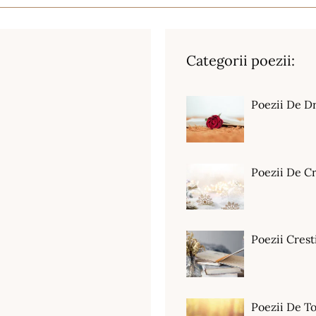
Categorii poezii:
Poezii De D
Poezii De C
Poezii Crest
Poezii De T