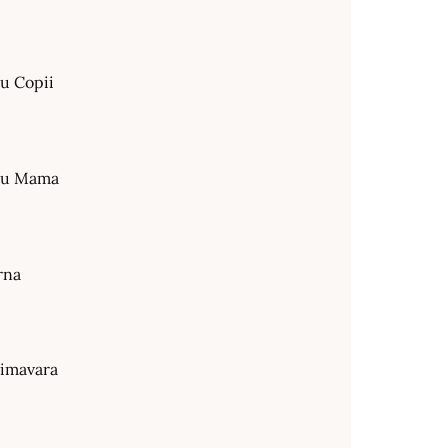
ru Copii
tru Mama
rna
rimavara