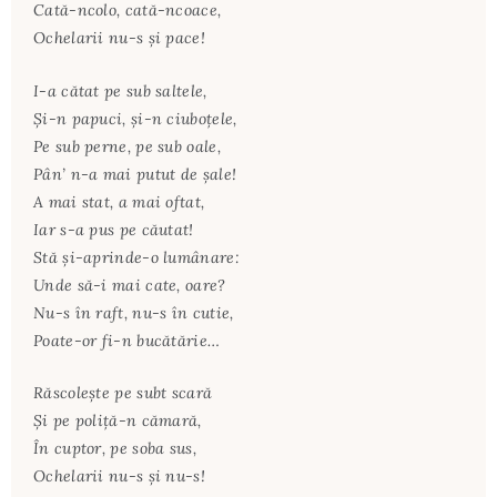
Cată-ncolo, cată-ncoace,
Ochelarii nu-s şi pace!
I-a cătat pe sub saltele,
Şi-n papuci, şi-n ciuboţele,
Pe sub perne, pe sub oale,
Pân’ n-a mai putut de şale!
A mai stat, a mai oftat,
Iar s-a pus pe căutat!
Stă şi-aprinde-o lumânare:
Unde să-i mai cate, oare?
Nu-s în raft, nu-s în cutie,
Poate-or fi-n bucătărie…
Răscoleşte pe subt scară
Şi pe poliţă-n cămară,
În cuptor, pe soba sus,
Ochelarii nu-s şi nu-s!