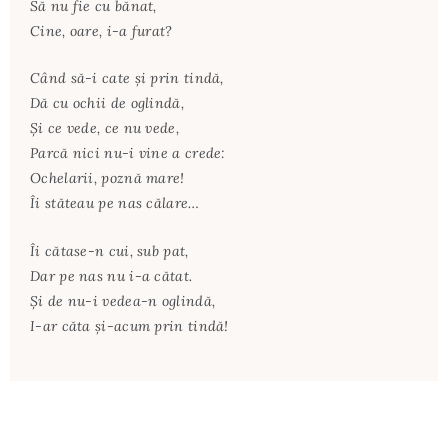
Să nu fie cu bănat,
Cine, oare, i-a furat?
Când să-i cate şi prin tindă,
Dă cu ochii de oglindă,
Şi ce vede, ce nu vede,
Parcă nici nu-i vine a crede:
Ochelarii, poznă mare!
Îi stăteau pe nas călare…
Îi cătase-n cui, sub pat,
Dar pe nas nu i-a cătat.
Şi de nu-i vedea-n oglindă,
I-ar căta şi-acum prin tindă!