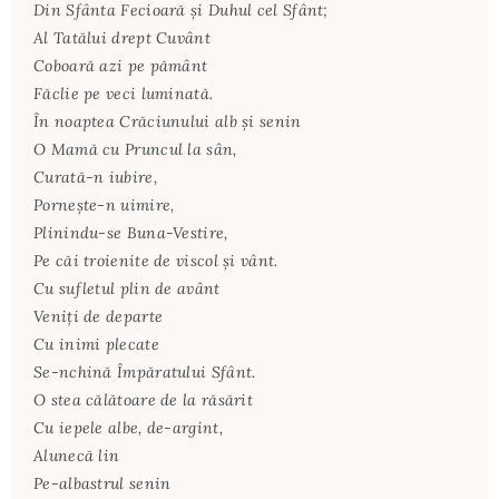
Din Sfânta Fecioară şi Duhul cel Sfânt;
Al Tatălui drept Cuvânt
Coboară azi pe pământ
Făclie pe veci luminată.
În noaptea Crăciunului alb şi senin
O Mamă cu Pruncul la sân,
Curată-n iubire,
Porneşte-n uimire,
Plinindu-se Buna-Vestire,
Pe căi troienite de viscol şi vânt.
Cu sufletul plin de avânt
Veniţi de departe
Cu inimi plecate
Se-nchină Împăratului Sfânt.
O stea călătoare de la răsărit
Cu iepele albe, de-argint,
Alunecă lin
Pe-albastrul senin