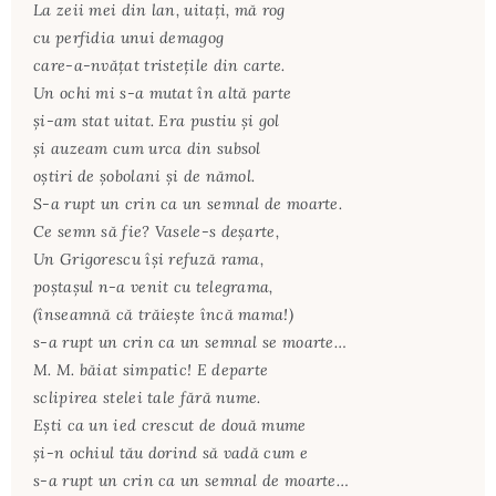
La zeii mei din lan, uitaţi, mă rog
cu perfidia unui demagog
care-a-nvăţat tristeţile din carte.
Un ochi mi s-a mutat în altă parte
şi-am stat uitat. Era pustiu şi gol
şi auzeam cum urca din subsol
oştiri de şobolani şi de nămol.
S-a rupt un crin ca un semnal de moarte.
Ce semn să fie? Vasele-s deşarte,
Un Grigorescu îşi refuză rama,
poştaşul n-a venit cu telegrama,
(înseamnă că trăieşte încă mama!)
s-a rupt un crin ca un semnal se moarte…
M. M. băiat simpatic! E departe
sclipirea stelei tale fără nume.
Eşti ca un ied crescut de două mume
şi-n ochiul tău dorind să vadă cum e
s-a rupt un crin ca un semnal de moarte…