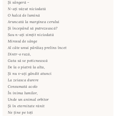
Şi sângeră –
N-aţi văzut niciodată
O halcă de lumină
Aruncată la marginea cerului
Şi începând să putrezească?
Sau n-aţi simţit niciodată
Mirosul de sânge
Al câte unui pârâiaş prelins încet
Dintr-o rază,
Gata să se poticnească
De la o piatră la alta,
Şi nu v-aţi gândit atunci
La zeiasca durere
Consumată acolo
În inima lumilor,
Unde un animal orbitor
Şi în eternitate rănit
Ne ţine pe toţi