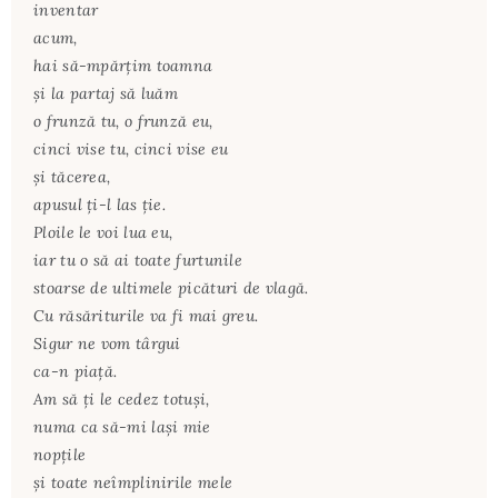
inventar
acum,
hai să-mpărțim toamna
și la partaj să luăm
o frunză tu, o frunză eu,
cinci vise tu, cinci vise eu
și tăcerea,
apusul ți-l las ție.
Ploile le voi lua eu,
iar tu o să ai toate furtunile
stoarse de ultimele picături de vlagă.
Cu răsăriturile va fi mai greu.
Sigur ne vom târgui
ca-n piață.
Am să ți le cedez totuși,
numa ca să-mi lași mie
nopțile
și toate neîmplinirile mele