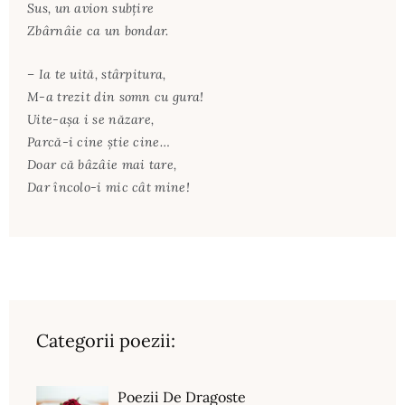
Sus, un avion subţire
Zbârnâie ca un bondar.
– Ia te uită, stârpitura,
M-a trezit din somn cu gura!
Uite-aşa i se năzare,
Parcă-i cine ştie cine…
Doar că bâzâie mai tare,
Dar încolo-i mic cât mine!
Categorii poezii:
Poezii De Dragoste