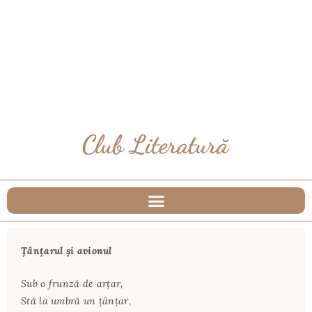
Ţânţarul şi avionul
Sub o frunză de arţar,
Stă la umbră un ţânţar,