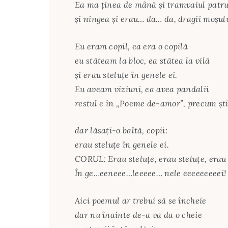
Ea ma ţinea de mână şi tramvaiul patru
şi ningea şi erau… da… da, dragii moşul
Eu eram copil, ea era o copilă
eu stăteam la bloc, ea stătea la vilă
şi erau steluţe în genele ei.
Eu aveam viziuni, ea avea pandalii
restul e în „Poeme de-amor”, precum şti
dar lăsaţi-o baltă, copii:
erau steluţe în genele ei.
CORUL: Erau steluţe, erau steluţe, erau
În ge…eeneee…leeeee… nele eeeeeeeeei!
Aici poemul ar trebui să se încheie
dar nu înainte de-a va da o cheie