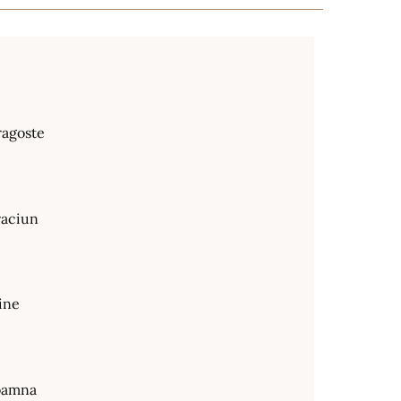
ragoste
raciun
ine
oamna