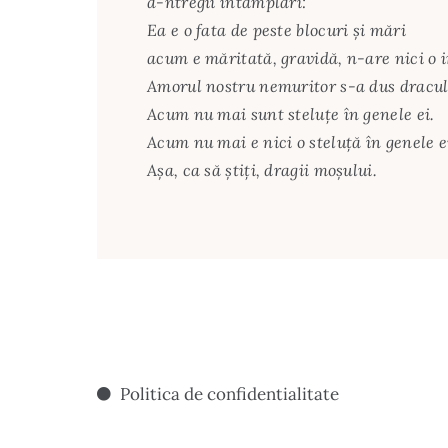
a-ntregii întâmplări:
Ea e o fata de peste blocuri şi mări
acum e măritată, gravidă, n-are nici o 
Amorul nostru nemuritor s-a dus dracul
Acum nu mai sunt steluţe în genele ei.
Acum nu mai e nici o steluţă în genele e
Aşa, ca să ştiţi, dragii moşului.
Politica de confidentialitate