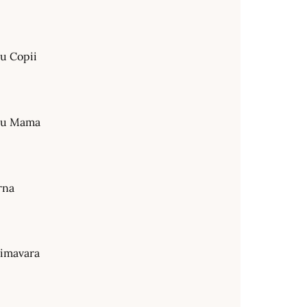
ru Copii
tru Mama
rna
rimavara