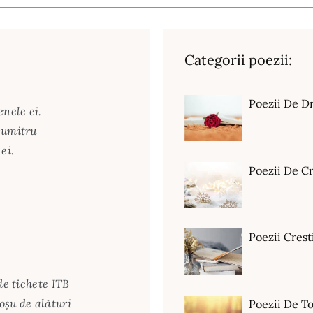
Categorii poezii:
Poezii De D
enele ei.
Dumitru
ei.
Poezii De C
Poezii Crest
de tichete ITB
oşu de alături
Poezii De T