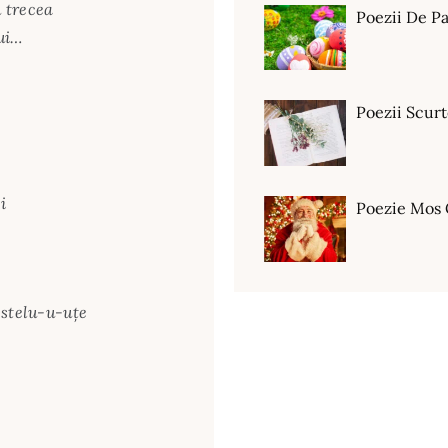
 trecea
Poezii De Pa
ui…
Poezii Scur
i
Poezie Mos 
 stelu-u-uţe