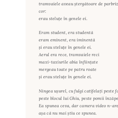
tramvaiele aveau ştergătoare de parbriz 
cor:
erau steluţe în genele ei.
Eram student, era studentă
eram eminent, era iminentă
şi erau steluţe în genele ei.
Aerul era rece, tramvaiele reci
maxi-taxiurile abia înfiinţate
mergeau toate pe patru roate
şi erau steluţe în genele ei.
Ningea uşurel, cu fulgi catifelaţi peste f
peste blocul lui Ghiu, peste pomii înzăp
Ea spunea ceva, dar camera video n-ar
aşa că nu mai ştiu ce spunea.