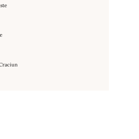
ste
te
Craciun