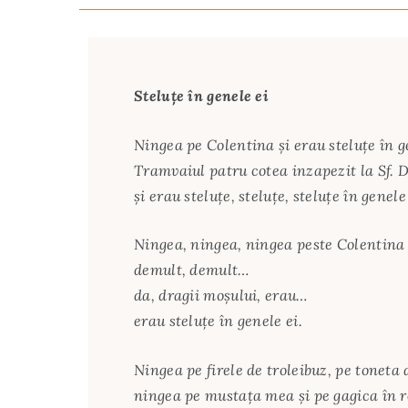
Steluţe în genele ei
Ningea pe Colentina şi erau steluţe în g
Tramvaiul patru cotea inzapezit la Sf. 
şi erau steluţe, steluţe, steluţe în genele 
Ningea, ningea, ningea peste Colentina
demult, demult…
da, dragii moşului, erau…
erau steluţe în genele ei.
Ningea pe firele de troleibuz, pe toneta 
ningea pe mustaţa mea şi pe gagica în r