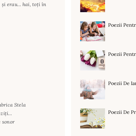
şi erau… hai, toţi în
Poezii Pent
Poezii Pen
Poezii De Ia
abrica Stela
Poezii De P
eziţi…
e sonor