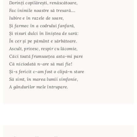
Dorinţi copilăreşti, renăscătoare,
Fac inimile noastre să tresară….
Iubire e în razele de soare,
Şi farmec în a codrului fanfară,
Şi visuri dulci în liniştea de sară:
În cer şi pe pământ e sărbătoare.
Ascult, privesc, respir cu lăcomie,
Căci toată frumuseţea asta-mi pare
Că niciodată n-are să mai fie!
Şi-s fericit c-am fost o clipă-n stare
Să simt, în marea lumii simfonie,
A gândurilor mele întrupare.