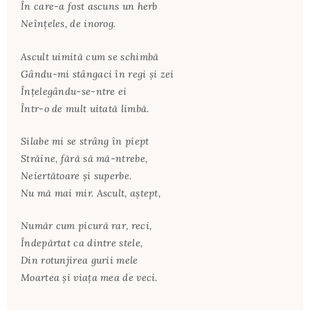
În care-a fost ascuns un herb
Neînţeles, de inorog.
Ascult uimită cum se schimbă
Gându-mi stângaci în regi şi zei
Înţelegându-se-ntre ei
Într-o de mult uitată limbă.
Silabe mi se strâng în piept
Străine, fără să mă-ntrebe,
Neiertătoare şi superbe.
Nu mă mai mir. Ascult, aştept,
Număr cum picură rar, reci,
Îndepărtat ca dintre stele,
Din rotunjirea gurii mele
Moartea şi viaţa mea de veci.