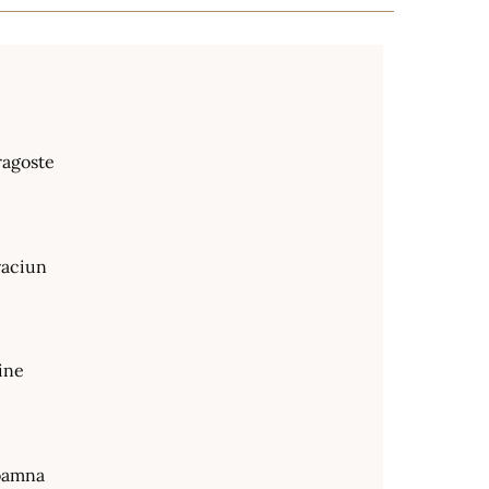
ragoste
raciun
ine
oamna