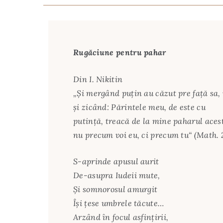
Rugăciune pentru pahar
Din I. Nikitin
„Și mergând puțin au căzut pre față sa
și zicând: Părintele meu, de este cu
putință, treacă de la mine paharul aces
nu precum voi eu, ci precum tu“ (Math. 
S-aprinde apusul aurit
De-asupra Iudeii mute,
Și somnorosul amurgit
Își țese umbrele tăcute…
Arzând în focul asfințirii,