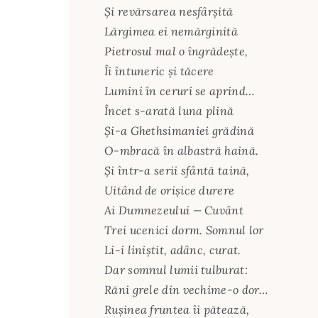
Și revărsarea nesfârșită
Lărgimea ei nemărginită
Pietrosul mal o îngrădește,
Îi întuneric și tăcere
Lumini în ceruri se aprind…
Încet s-arată luna plină
Și-a Ghethsimaniei grădină
O-mbracă în albastră haină.
Și într-a serii sfântă taină,
Uitând de orișice durere
Ai Dumnezeului — Cuvânt
Trei ucenici dorm. Somnul lor
Li-i liniștit, adânc, curat.
Dar somnul lumii tulburat:
Răni grele din vechime-o dor…
Rușinea fruntea îi pătează,