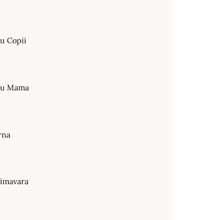
ru Copii
tru Mama
rna
rimavara