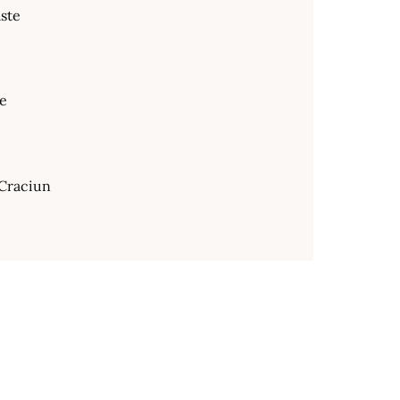
ste
te
Craciun