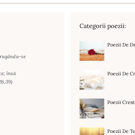
Categorii poezii:
Poezii De D
, rugându-se
ta; însă
Poezii De C
26,39)
Poezii Crest
Poezii De T