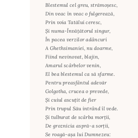
Blestemul cel greu, strămoșesc,
Din veac în veac o fulgerează,
Prin voia Tatălui ceresc,
Și numa-Învățătorul singur,
În pacea verzilor adâncuri
A Ghethsimaniei, nu doarme,
Fiind nevinovat, blajin,
Amarul scârbelor venin,
El bea blestemul ca să sfarme.
Pentru preasfântul adevăr
Golgotha, crucea o prevede,
Și cuiul ascuțit de fier
Prin trupul Său intrând îl vede.
Și tulburat de scârba morții,
De groznicia aspră-a sorții,
Se roagă-așa lui Dumnezeu: