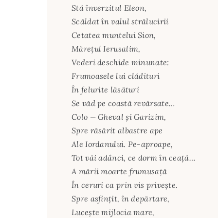
Stă înverzitul Eleon,
Scăldat în valul strălucirii
Cetatea muntelui Sion,
Mărețul Ierusalim,
Vederi deschide minunate:
Frumoasele lui clădituri
În felurite lăsături
Se văd pe coastă revărsate…
Colo — Gheval și Garizim,
Spre răsărit albastre ape
Ale Iordanului. Pe-aproape,
Tot văi adânci, ce dorm în ceață…
A mării moarte frumusață
În ceruri ca prin vis privește.
Spre asfințit, în depărtare,
Lucește mijlocia mare,