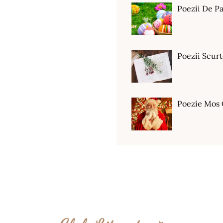
Poezii De Pa
Poezii Scur
Poezie Mos 