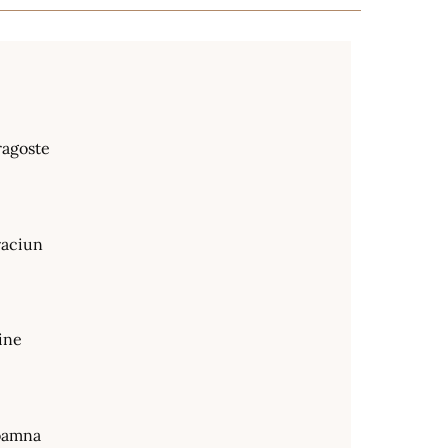
ragoste
raciun
ine
oamna