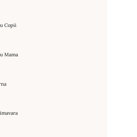
ru Copii
tru Mama
rna
rimavara