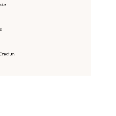
ste
te
Craciun