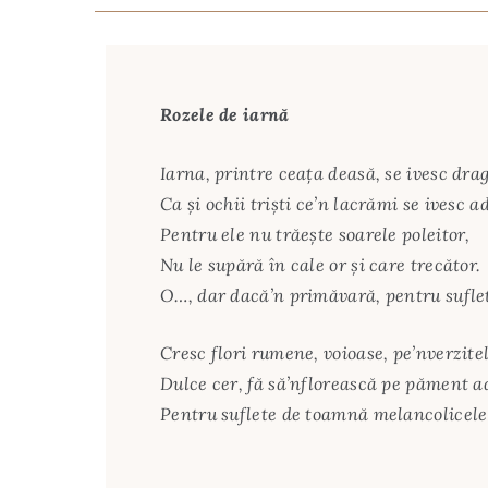
Rozele de iarnă
Iarna, printre ceața deasă, se ivesc drage
Ca și ochii triști ce’n lacrămi se ivesc a
Pentru ele nu trăește soarele poleitor,
Nu le supără în cale or și care trecător.
O…, dar dacă’n primăvară, pentru suflet
Cresc flori rumene, voioase, pe’nverzite
Dulce cer, fă să’nflorească pe păment ad
Pentru suflete de toamnă melancolicele 