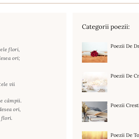
Categorii poezii:
Poezii De D
le flori,
desea ori;
Poezii De C
ele vii
le câmpii.
Poezii Crest
esea ori,
flori.
Poezii De T