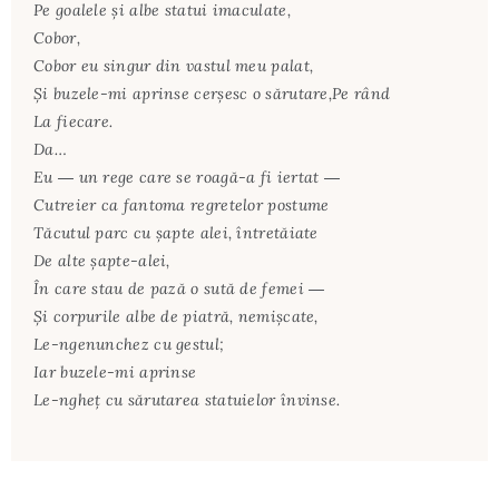
Pe goalele și albe statui imaculate,
Cobor,
Cobor eu singur din vastul meu palat,
Și buzele-mi aprinse cerșesc o sărutare,Pe rând
La fiecare.
Da…
Eu ― un rege care se roagă-a fi iertat ―
Cutreier ca fantoma regretelor postume
Tăcutul parc cu șapte alei, întretăiate
De alte șapte-alei,
În care stau de pază o sută de femei ―
Și corpurile albe de piatră, nemișcate,
Le-ngenunchez cu gestul;
Iar buzele-mi aprinse
Le-ngheț cu sărutarea statuielor învinse.