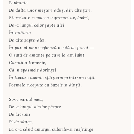
Sculptate
De dalta unor meșteri aduși din alte țări,
Eternizate-n masca supremei nepăsări,
De-a lungul celor șapte alei
Întretăiate
De alte șapte-alei,
În parcul meu veghează o sută de femei ―
O sută de amante pe care le-am iubit
Cu-atâta frenezie,
Că-n spasmele dorinței
În fiecare noapte sfârșeam printr-un cuțit
Poemele-ncepute cu buzele și dinții.
Și-n parcul meu,
De-a lungul aleilor pătate
De lacrimi
Și de sânge,
La ora când amurgul culorile-și răsfrânge