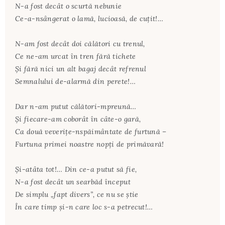
N-a fost decât o scurtă nebunie
Ce-a-nsângerat o lamă, lucioasă, de cuţit!…
N-am fost decât doi călători cu trenul,
Ce ne-am urcat în tren fără tichete
Şi fără nici un alt bagaj decât refrenul
Semnalului de-alarmă din perete!…
Dar n-am putut călători-mpreună…
Şi fiecare-am coborât în câte-o gară,
Ca două veveriţe-nspăimântate de furtună –
Furtuna primei noastre nopţi de primăvară!
Şi-atâta tot!… Din ce-a putut să fie,
N-a fost decât un searbăd început
De simplu „fapt divers”, ce nu se ştie
În care timp şi-n care loc s-a petrecut!…